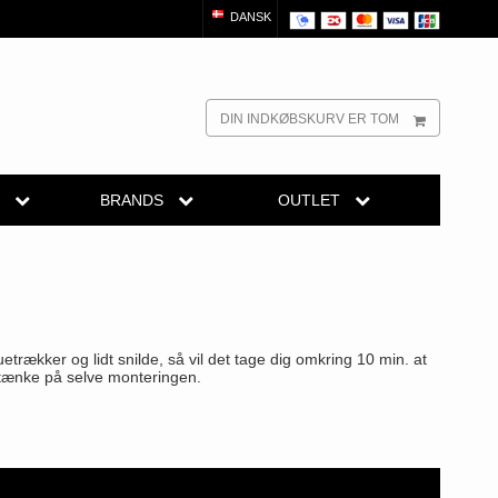
DANSK
DIN INDKØBSKURV ER TOM
R
BRANDS
OUTLET
dørgreb
Randi Classic Line
Outlet dørgreb
Outlet dørtilbehør
reb
Turnstyle Designs Dørgreb
Outlet møbelgreb
el
belgreb
Paskvilgreb - Terrasse
trækker og lidt snilde, så vil det tage dig omkring 10 min. at
Outlet beslag
Trædørgreb på Langskilt
l tænke på selve monteringen.
Udendørs dørgreb