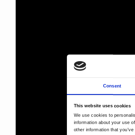
Porcelæn dørgreb
Dørgrebspinde
FORMANI
Italienske dørgreb
Vinduesbeslag
Intersteel dørgreb
Kobber dørgreb
Løse Dørgreb
FSB - Dørgreb
Runde & Ovale dørgreb
Vridergreb
Kleis Design
Consent
This website uses cookies
We use cookies to personalis
information about your use of
other information that you’ve