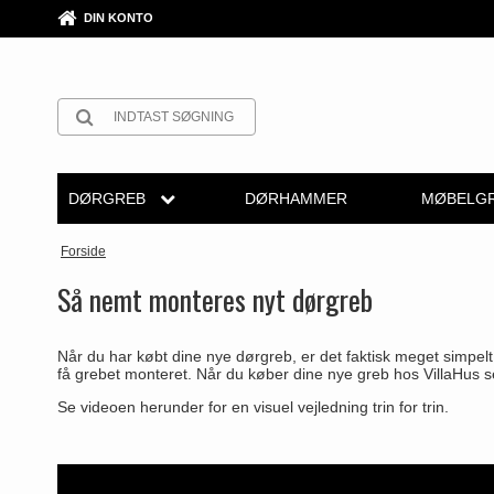
DIN KONTO
DØRGREB
DØRHAMMER
MØBELGR
Arne Jacobsen dørgreb
Rosetter
Arne Jacobsen dørgreb
Krom & Nikkel dørgreb
Push Plates
Furnipart møbelgreb
Møbelgre
Forside
Møbelkno
Messing dørgreb
Langskilte
Buster+Punch
Bruneret messing
Dørstopper
Fusital dørgreb
Så nemt monteres nyt dørgreb
Skålgreb
Sorte dørgreb
Nøgleskilte
COMIT dørgreb
Læder dørgreb
Dørhanke
GRATA dørgreb
Når du har købt dine nye dørgreb, er det faktisk meget simpelt 
Skydedørs
Stål dørgreb
Toiletbesætning
d line dørgreb
Empire dørgreb
Cylinderlåse
HABO dørgreb
få grebet monteret. Når du køber dine nye greb hos VillaHus s
T-bar Møb
Se videoen herunder for en visuel vejledning trin for trin.
Træ dørgreb
Cylinderringe
DND Handles
Art Deco dørgreb
Låsekasser
Habo Selection
Bakelit dørgreb
Cylinder-vrider-sæt
Enrico Cassina dørgreb
Funkis dørgreb
Dørkæde og Skudrigle
Henry Blake Hardwar