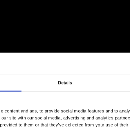
Delfin & Hvalros
Skruer
Sibes Metall
Formani dørgreb
Gio Ponti LAMA
Knager & Kroge
Søe-Jensen & Co.
FSB dørgreb
Details
e content and ads, to provide social media features and to analy
 our site with our social media, advertising and analytics partn
 provided to them or that they’ve collected from your use of their