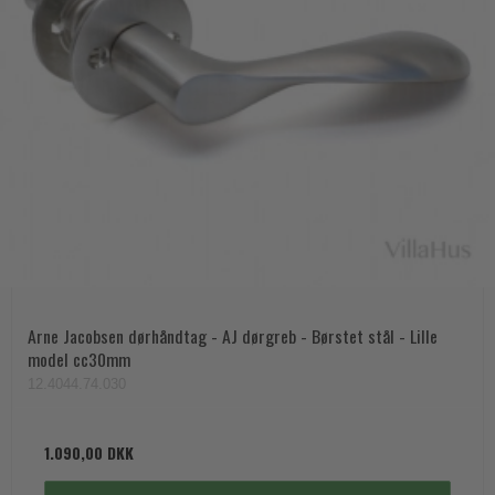
Arne Jacobsen dørhåndtag - AJ dørgreb - Børstet stål - Lille
model cc30mm
12.4044.74.030
1.090,00 DKK