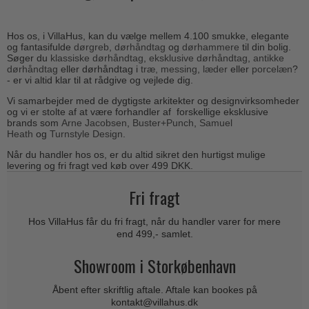
Cylinderringe
d line dørgreb
Outlet møbelgreb
Bruneret messing
Cylinder-vrider-sæt
DND Handles
Hos os, i VillaHus, kan du vælge mellem 4.100 smukke, elegante
Outlet beslag
Læder dørgreb
og fantasifulde
dørgreb
,
dørhåndtag
og
dørhammere
til din bolig.
Dørgrebspinde
Søger du
klassiske dørhåndtag
,
eksklusive dørhåndtag
,
antikke
Enrico Cassina dørgreb
Empire dørgreb
dørhåndtag
eller dørhåndtag i
træ,
messing
,
læder
eller
porcelæn
?
Løse Dørgreb
- er vi altid klar til at rådgive og vejlede dig.
FORMANI
Art Deco dørgreb
Vi samarbejder med de dygtigste arkitekter og designvirksomheder
Push Plates
FSB - Dørgreb
og vi er stolte af at være forhandler af forskellige eksklusive
Funkis dørgreb
brands som
Arne Jacobsen
,
B
uster+Punch
,
Samuel
Dørstopper
Furnipart møbelgreb
Heath
og
Turnstyle Design
.
Italienske dørgreb
Dørhanke
Fusital dørgreb
Når du handler hos os, er du altid sikret den hurtigst mulige
Runde & Ovale dørgreb
levering og fri fragt ved køb over 499 DKK.
Cylinderlåse
GRATA dørgreb
Kryds dørgreb
Fri fragt
Låsekasser
HABO dørgreb
Bellevue dørgreb
Dørkæde og Skudrigle
Hos VillaHus får du fri fragt, når du handler varer for mere
Habo Selection
Briggs dørgreb
end 499,- samlet.
Vinduesbeslag
Henry Blake Hardware
Center dørknopper
Showroom i Storkøbenhavn
Vridergreb
Intersteel dørgreb
Coupé dørgreb
Skydedørsbeslag
Åbent efter skriftlig aftale. Aftale kan bookes på
Kleis Design
Creutz dørgreb
kontakt@villahus.dk