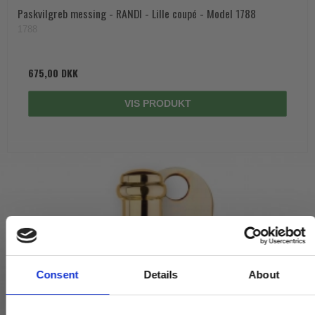
Paskvilgreb messing - RANDI - Lille coupé - Model 1788
1788
675,00 DKK
VIS PRODUKT
Consent
Details
About