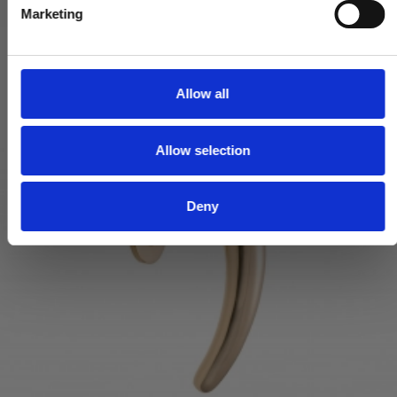
e
Marketing
l
e
c
t
Allow all
i
o
Allow selection
n
Deny