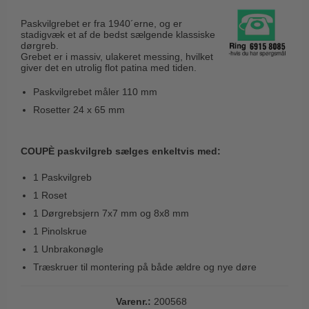
Husnumre
Knud Holscher dørgreb
Delfin & Hvalros
Paskvilgrebet er fra 1940´erne, og er
Brevindkast
Olivari
stadigvæk et af de bedst sælgende klassiske
Gio Ponti LAMA
dørgreb.
Ringetryk
Turnstyle Designs
Grebet er i massiv, ulakeret messing, hvilket
Medici dørgreb
giver det en utrolig flot patina med tiden.
Postkasser
RANDI dørgreb
Svanemøllen træ dørgreb
Paskvilgrebet måler 110 mm
Dørhængsler
RDS Italienske dørgreb
Weingarden dørgreb
Rosetter 24 x 65 mm
Skruer
Samuel Heath produkter
Østerbro træ dørgreb
Knager & Kroge
Sibes Metall
COUPÈ paskvilgreb sælges enkeltvis med:
Dørgreb Buster+Punch
Hattehylder
Søe-Jensen & Co.
1 Paskvilgreb
DND dørgreb
Kahytskrog
Valli & Valli dørgreb
1 Roset
Formani dørgreb
1 Dørgrebsjern 7x7 mm og 8x8 mm
Messing pudsemiddel
YOUNG dørgreb
FSB dørgreb
1 Pinolskrue
VONSILD Møbelgreb
1 Unbrakonøgle
Randi Classic Line
Træskruer til montering på både ældre og nye døre
Turnstyle Designs Dørgreb
Paskvilgreb - Terrasse
Varenr.:
200568