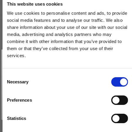
This website uses cookies
We use cookies to personalise content and ads, to provide
social media features and to analyse our traffic. We also
share information about your use of our site with our social
media, advertising and analytics partners who may
combine it with other information that you’ve provided to
them or that they’ve collected from your use of their
Vind et gavekort
på 1000 kr.
services.
Få inspiration og gode tilbud direkte i din indbakke. Tilmeld dig
nyhedsbrevet og deltag automatisk i lodtrækningen om et
gavekort på 1.000 kr.
Afmeld dig når som helst. Vinderen trækkes den sidste hverdag i måneden.
Fornavn
C
Paskvilgreb kryds Dørgreb - Messing smal roset
Necessary
o
Email
SJ.07-006.Q
n
s
Preferences
e
TILMELD MIG
550,00 DKK
n
Nej tak
t
Statistics
VIS PRODUKT
S