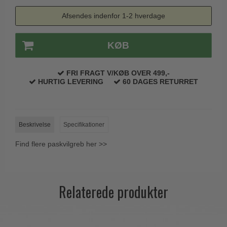
Trædørgreb på Langskilt
Afsendes indenfor 1-2 hverdage
Udendørs dørgreb
KØB
FRI FRAGT V/KØB OVER 499,-
HURTIG LEVERING
60 DAGES RETURRET
Beskrivelse
Specifikationer
Find flere paskvilgreb her >>
Relaterede produkter