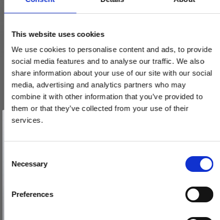
This website uses cookies
We use cookies to personalise content and ads, to provide
social media features and to analyse our traffic. We also
share information about your use of our site with our social
media, advertising and analytics partners who may
combine it with other information that you’ve provided to
them or that they’ve collected from your use of their
Vind et gavekort
på 1000 kr.
services.
Få inspiration og gode tilbud direkte i din indbakke. Tilmeld dig
nyhedsbrevet og deltag automatisk i lodtrækningen om et
gavekort på 1.000 kr.
Afmeld dig når som helst. Vinderen trækkes den sidste hverdag i måneden.
Fornavn
C
Necessary
o
Email
n
s
Paskvilgreb kryds Dørgreb - Messing smal roset
Preferences
e
TILMELD MIG
SJ.07-006.Q
n
Nej tak