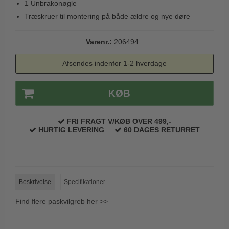
1 Unbrakonøgle
Trædørgreb på Langskilt
Træskruer til montering på både ældre og nye døre
Udendørs dørgreb
Varenr.:
206494
Afsendes indenfor 1-2 hverdage
KØB
FRI FRAGT V/KØB OVER 499,-
HURTIG LEVERING
60 DAGES RETURRET
Beskrivelse
Specifikationer
Find flere paskvilgreb her >>