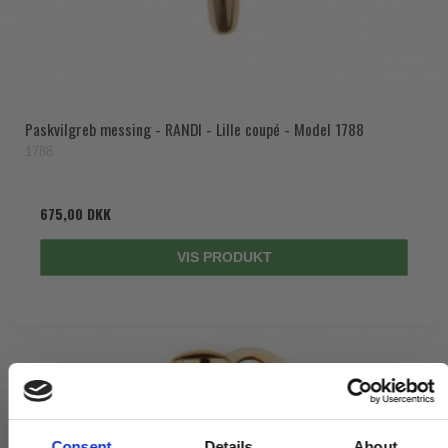
Paskvilgreb messing - RANDI - Lille coupé - Model 1788
1788
675,00 DKK
VIS PRODUKT
Consent
Details
About