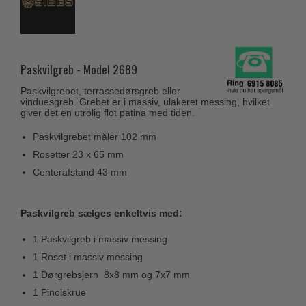
Husnumre
Knud Holscher dørgreb
Delfin & Hvalros
Brevindkast
Olivari
Gio Ponti LAMA
Ringetryk
Turnstyle Designs
Medici dørgreb
Paskvilgreb - Model 2689
Postkasser
RANDI dørgreb
Svanemøllen træ dørgreb
Paskvilgrebet, terrassedørsgreb eller
Dørhængsler
RDS Italienske dørgreb
vinduesgreb. Grebet er i massiv, ulakeret messing, hvilket
Weingarden dørgreb
giver det en utrolig flot patina med tiden.
Skruer
Samuel Heath produkter
Østerbro træ dørgreb
Paskvilgrebet måler 102 mm
Knager & Kroge
Sibes Metall
Rosetter 23 x 65 mm
Dørgreb Buster+Punch
Hattehylder
Søe-Jensen & Co.
Centerafstand 43 mm
DND dørgreb
Kahytskrog
Valli & Valli dørgreb
Formani dørgreb
Messing pudsemiddel
Paskvilgreb sælges enkeltvis med:
YOUNG dørgreb
FSB dørgreb
1 Paskvilgreb i massiv messing
VONSILD Møbelgreb
Randi Classic Line
1 Roset i massiv messing
Turnstyle Designs Dørgreb
1 Dørgrebsjern 8x8 mm og 7x7 mm
1 Pinolskrue
Paskvilgreb - Terrasse