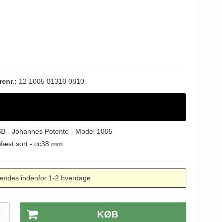
.
renr.:
12 1005 01310 0810
SB - Johannes Potente - Model 1005
blæst sort - cc38 mm
endes indenfor 1-2 hverdage
T
KØB