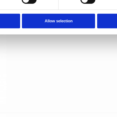
Dørgreb med nøgleskilt - FSB - Medium bronze -
Johannes Potente - Model 1005
FSB
Allow selection
12 1005 11302 0510