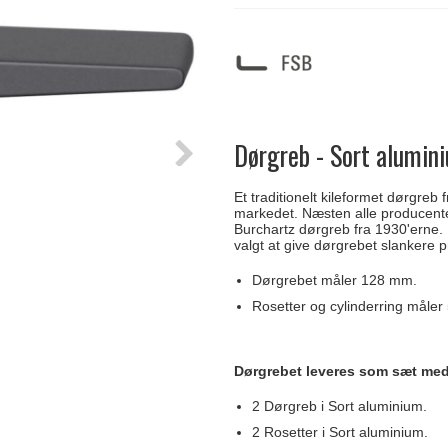
Delfin & Hvalros
Skruer
Sibes Metall
Formani dørgreb
Gio Ponti LAMA
Knager & Kroge
Søe-Jensen & Co.
FSB dørgreb
Dørgreb - Sort alumini
Et traditionelt kileformet dørgre
markedet. Næsten alle producenter
Burchartz dørgreb fra 1930'erne.
valgt at give dørgrebet slankere p
Dørgrebet måler 128 mm.
Rosetter og cylinderring måle
Dørgrebet leveres som sæt med
2 Dørgreb i Sort aluminium.
2 Rosetter i Sort aluminium.