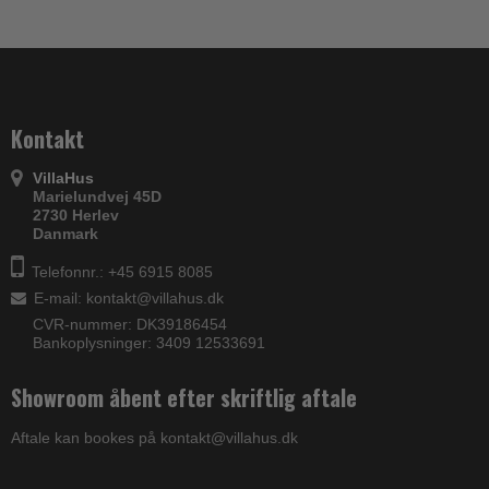
Kontakt
VillaHus
Marielundvej 45D
2730 Herlev
Danmark
Telefonnr.: +45 6915 8085
E-mail
:
kontakt@villahus.dk
CVR-nummer: DK39186454
Bankoplysninger: 3409 12533691
Showroom åbent efter skriftlig aftale
Aftale kan bookes på kontakt@villahus.dk