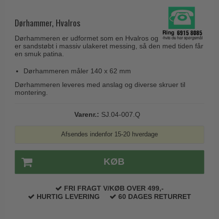
Husnumre
Knud Holscher dørgreb
Delfin & Hvalros
Brevindkast
Dørhammer, Hvalros
Olivari
Gio Ponti LAMA
Ringetryk
Dørhammeren er udformet som en Hvalros og
Turnstyle Designs
Medici dørgreb
er sandstøbt i massiv ulakeret messing, så den med tiden får
Postkasser
en smuk patina.
RANDI dørgreb
Svanemøllen træ dørgreb
Dørhængsler
Dørhammeren måler 140 x 62 mm
RDS Italienske dørgreb
Weingarden dørgreb
Dørhammeren leveres med anslag og diverse skruer til
Skruer
Samuel Heath produkter
montering.
Østerbro træ dørgreb
Knager & Kroge
Sibes Metall
Dørgreb Buster+Punch
Varenr.:
SJ.04-007.Q
Hattehylder
Søe-Jensen & Co.
DND dørgreb
Afsendes indenfor 15-20 hverdage
Kahytskrog
Valli & Valli dørgreb
Formani dørgreb
Messing pudsemiddel
YOUNG dørgreb
KØB
FSB dørgreb
VONSILD Møbelgreb
Randi Classic Line
FRI FRAGT V/KØB OVER 499,-
Turnstyle Designs Dørgreb
HURTIG LEVERING
60 DAGES RETURRET
Paskvilgreb - Terrasse