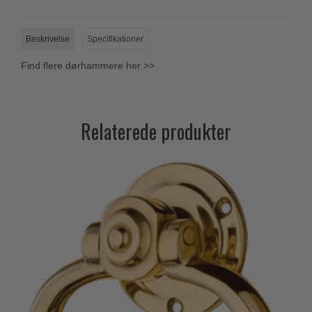
Trædørgreb på Langskilt
Udendørs dørgreb
Beskrivelse
Specifikationer
Find flere dørhammere her >>
Relaterede produkter