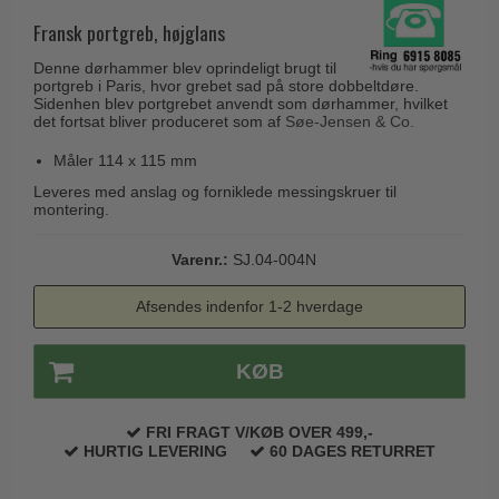
Husnumre
Knud Holscher dørgreb
Delfin & Hvalros
Fransk portgreb, højglans
Brevindkast
Olivari
Gio Ponti LAMA
Denne dørhammer blev oprindeligt brugt til
Ringetryk
portgreb i Paris, hvor grebet sad på store dobbeltdøre.
Turnstyle Designs
Medici dørgreb
Sidenhen blev portgrebet anvendt som dørhammer, hvilket
Postkasser
det fortsat bliver produceret som af
Søe-Jensen & Co.
RANDI dørgreb
Svanemøllen træ dørgreb
Dørhængsler
Måler 114 x 115 mm
RDS Italienske dørgreb
Weingarden dørgreb
Leveres med anslag og forniklede messingskruer til
Skruer
Samuel Heath produkter
montering.
Østerbro træ dørgreb
Knager & Kroge
Sibes Metall
Dørgreb Buster+Punch
Varenr.:
SJ.04-004N
Hattehylder
Søe-Jensen & Co.
DND dørgreb
Afsendes indenfor 1-2 hverdage
Kahytskrog
Valli & Valli dørgreb
Formani dørgreb
Messing pudsemiddel
YOUNG dørgreb
FSB dørgreb
KØB
VONSILD Møbelgreb
Randi Classic Line
FRI FRAGT V/KØB OVER 499,-
Turnstyle Designs Dørgreb
HURTIG LEVERING
60 DAGES RETURRET
Paskvilgreb - Terrasse