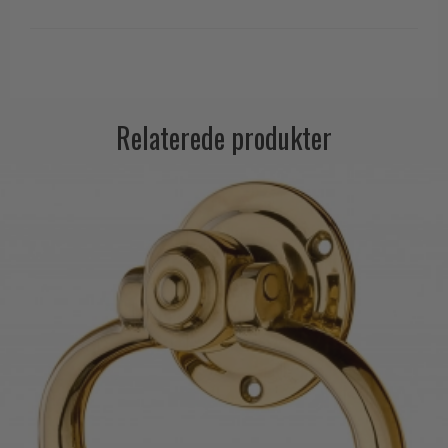
Trædørgreb på Langskilt
Udendørs dørgreb
Relaterede produkter