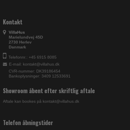
Kontakt
VillaHus
Marielundvej 45D
2730 Herlev
Danmark
Telefonnr.: +45 6915 8085
E-mail
:
kontakt@villahus.dk
CVR-nummer: DK39186454
Bankoplysninger: 3409 12533691
Showroom åbent efter skriftlig aftale
Aftale kan bookes på kontakt@villahus.dk
Telefon åbningstider