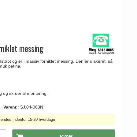
niklet messing
bt og er i massiv forniklet messing. Den er ulakeret, så
muk patina.
g skruer til montering.
Varenr.:
SJ.04-003N
sendes indenfor 15-20 hverdage
.
KØB