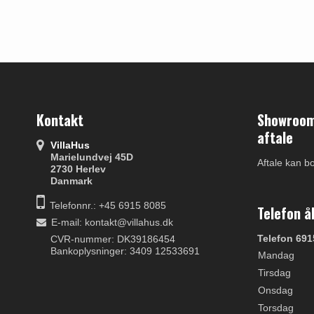
Kontakt
Showroom 
aftale
VillaHus
Marielundvej 45D
Aftale kan b
2730 Herlev
Danmark
Telefonnr.: +45 6915 8085
Telefon å
E-mail
:
kontakt@villahus.dk
Telefon 691
CVR-nummer: DK39186454
Bankoplysninger: 3409 12533691
Mandag
Tirsdag
Onsdag
Torsdag