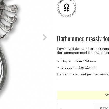
Delfin & Hvalros
Skruer
Sibes Metall
Formani dørgreb
Gio Ponti LAMA
Knager & Kroge
Søe-Jensen & Co.
FSB dørgreb
Dørhammer, massiv for
Løvehoved dørhammeren er sandstø
dørhammeren med tiden får en s
Højden måler 194 mm
Bredden måler 114 mm
Dørhammeren sælges med anslag o
Af
STK