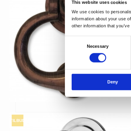
This website uses cookies
We use cookies to personalis
information about your use of
other information that you’ve
C
Necessary
o
n
s
e
n
t
Deny
S
e
l
e
c
TILBUD
t
i