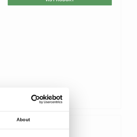
About
1.150,00 DKK