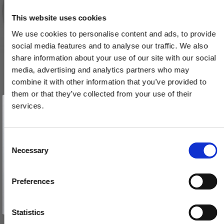
This website uses cookies
We use cookies to personalise content and ads, to provide
social media features and to analyse our traffic. We also
share information about your use of our site with our social
media, advertising and analytics partners who may
combine it with other information that you’ve provided to
them or that they’ve collected from your use of their
Vind et gavekort
på 1000 kr.
services.
Få inspiration og gode tilbud direkte i din indbakke. Tilmeld dig
nyhedsbrevet og deltag automatisk i lodtrækningen om et
gavekort på 1.000 kr.
Afmeld dig når som helst. Vinderen trækkes den sidste hverdag i måneden.
Fornavn
C
Necessary
Dørgreb - Udendørs - Funkis - Forniklet og bakelit - Model 483
o
Email
200039
n
s
Preferences
e
TILMELD MIG
974,00 DKK
n
Nej tak
t
Statistics
VIS PRODUKT