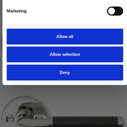
S
e
Marketing
l
e
c
t
Allow all
i
o
Allow selection
n
Deny