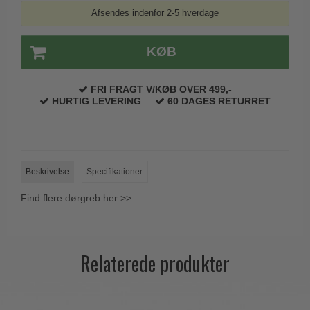
Trædørgreb på Langskilt
Afsendes indenfor 2-5 hverdage
Udendørs dørgreb
KØB
FRI FRAGT V/KØB OVER 499,-
HURTIG LEVERING
60 DAGES RETURRET
Beskrivelse
Specifikationer
Find flere dørgreb her >>
Relaterede produkter