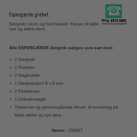
Husnumre
Knud Holscher dørgreb
Delfin & Hvalros
Brevindkast
Espergærde grebet
Olivari
Gio Ponti LAMA
Ringetryk
Dørgreb i krom og hvid bakelit. Passer til både
Turnstyle Designs
Medici dørgreb
nye og ældre døre.
Postkasser
RANDI dørgreb
Svanemøllen træ dørgreb
Dørhængsler
RDS Italienske dørgreb
Alle ESPERGÆRDE dørgreb sælges som sæt med:
Weingarden dørgreb
Skruer
Samuel Heath produkter
Østerbro træ dørgreb
2 Dørgreb
Knager & Kroge
Sibes Metall
2 Rosetter
Dørgreb Buster+Punch
Hattehylder
2 Nøgleskilte
Søe-Jensen & Co.
DND dørgreb
1 Dørgrebsjern 8 x 8 mm
Kahytskrog
Valli & Valli dørgreb
Formani dørgreb
2 Pinolskruer
Messing pudsemiddel
YOUNG dørgreb
1 Unbrakonøgle
FSB dørgreb
Træskruer og gennemgående skruer, til montering på
VONSILD Møbelgreb
Randi Classic Line
både ældre og nye døre
Turnstyle Designs Dørgreb
Varenr.:
206657
Paskvilgreb - Terrasse