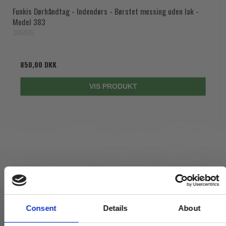
Funkis Dørhåndtag - Indendørs - Børstet messing uden lak -
Model 383
205375
850,00 DKK
VIS PRODUKT
Consent
Details
About