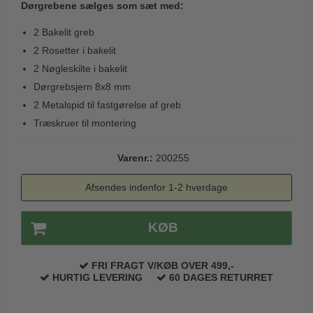
Dørgrebene sælges som sæt med:
Trædørgreb på Langskilt
2 Bakelit greb
Udendørs dørgreb
2 Rosetter i bakelit
2 Nøgleskilte i bakelit
Dørgrebsjern 8x8 mm
2 Metalspid til fastgørelse af greb
Træskruer til montering
Varenr.:
200255
Afsendes indenfor 1-2 hverdage
KØB
FRI FRAGT V/KØB OVER 499,-
HURTIG LEVERING
60 DAGES RETURRET