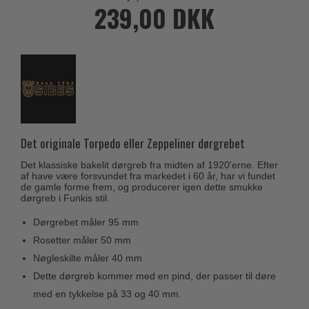
Husnumre
239,00 DKK
Knud Holscher dørgreb
Delfin & Hvalros
Brevindkast
Olivari
Gio Ponti LAMA
Ringetryk
Turnstyle Designs
Medici dørgreb
Postkasser
RANDI dørgreb
Svanemøllen træ dørgreb
Dørhængsler
RDS Italienske dørgreb
Weingarden dørgreb
Skruer
Samuel Heath produkter
Østerbro træ dørgreb
Det originale Torpedo eller Zeppeliner dørgrebet
Knager & Kroge
Sibes Metall
Dørgreb Buster+Punch
Det klassiske bakelit dørgreb fra midten af 1920'erne. Efter
Hattehylder
Søe-Jensen & Co.
af have være forsvundet fra markedet i 60 år, har vi fundet
DND dørgreb
de gamle forme frem, og producerer igen dette smukke
Kahytskrog
Valli & Valli dørgreb
dørgreb i Funkis stil.
Formani dørgreb
Messing pudsemiddel
YOUNG dørgreb
Dørgrebet måler 95 mm
FSB dørgreb
Rosetter måler 50 mm
VONSILD Møbelgreb
Randi Classic Line
Nøgleskilte måler 40 mm
Turnstyle Designs Dørgreb
Dette dørgreb kommer med en pind, der passer til døre
med en tykkelse på 33 og 40 mm.
Paskvilgreb - Terrasse