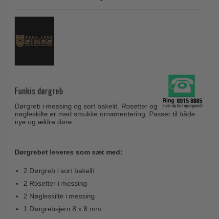
Husnumre
Knud Holscher dørgreb
Delfin & Hvalros
Brevindkast
Olivari
Gio Ponti LAMA
Ringetryk
Turnstyle Designs
Medici dørgreb
Postkasser
RANDI dørgreb
Svanemøllen træ dørgreb
Dørhængsler
RDS Italienske dørgreb
Weingarden dørgreb
Skruer
Funkis dørgreb
Samuel Heath produkter
Østerbro træ dørgreb
Knager & Kroge
Sibes Metall
Dørgreb i messing og sort bakelit. Rosetter og
Dørgreb Buster+Punch
nøgleskilte er med smukke ornamentering. Passer til både
Hattehylder
Søe-Jensen & Co.
nye og ældre døre.
DND dørgreb
Kahytskrog
Valli & Valli dørgreb
Formani dørgreb
Messing pudsemiddel
Dørgrebet leveres som sæt med:
YOUNG dørgreb
FSB dørgreb
2 Dørgreb i sort bakelit
VONSILD Møbelgreb
Randi Classic Line
2 Rosetter i messing
Turnstyle Designs Dørgreb
2 Nøgleskilte i messing
1 Dørgrebsjern 8 x 8 mm
Paskvilgreb - Terrasse