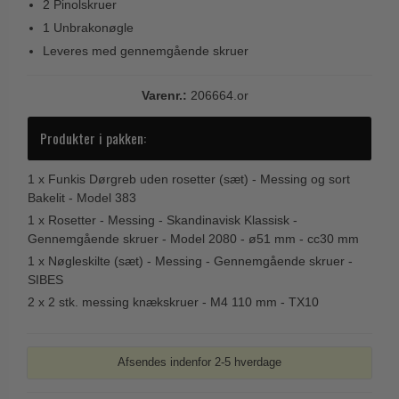
2 Pinolskruer
Trædørgreb på Langskilt
1 Unbrakonøgle
Udendørs dørgreb
Leveres med gennemgående skruer
Varenr.:
206664.or
Produkter i pakken:
1 x
Funkis Dørgreb uden rosetter (sæt) - Messing og sort
Bakelit - Model 383
1 x
Rosetter - Messing - Skandinavisk Klassisk -
Gennemgående skruer - Model 2080 - ø51 mm - cc30 mm
1 x
Nøgleskilte (sæt) - Messing - Gennemgående skruer -
SIBES
2 x
2 stk. messing knækskruer - M4 110 mm - TX10
Afsendes indenfor 2-5 hverdage