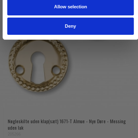
Allow selection
n
Deny
Nøgleskilte uden klap(sæt) 1671-T Almue - Nye Døre - Messing
uden lak
205266