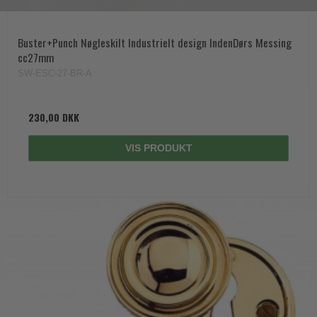
Buster+Punch Nøgleskilt Industrielt design IndenDørs Messing
cc27mm
SW-ESC-27-BR-A
230,00 DKK
VIS PRODUKT