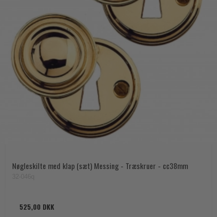
Nøgleskilte med klap (sæt) Messing - Træskruer - cc38mm
32-046q
525,00 DKK