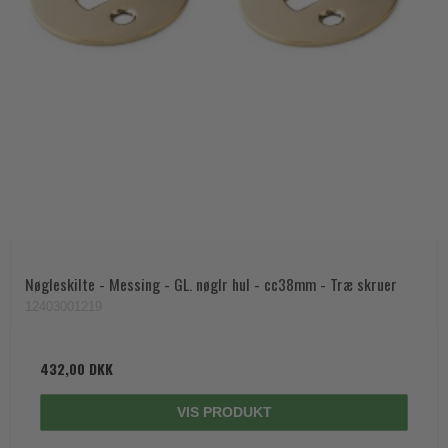
Trædørgreb på Langskilt
Udendørs dørgreb
Nøgleskilte - Messing - GL. nøglr hul - cc38mm - Træ skruer
12403001219
432,00 DKK
VIS PRODUKT