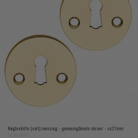
Nøgleskilte (sæt) messing - gennemgående skruer - cc27mm
SJ.12-003Q