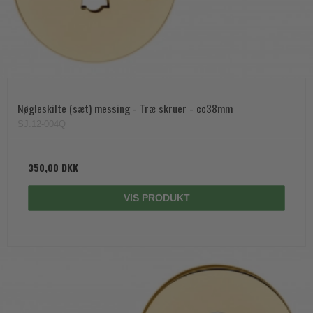
Nøgleskilte (sæt) messing - Træ skruer - cc38mm
SJ.12-004Q
350,00 DKK
VIS PRODUKT