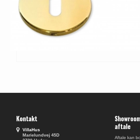
Kontakt
Showroom 
aftale
VillaHus
Marielundvej 45D
Aftale kan b