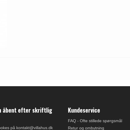
åbent efter skriftlig
Kundeservice
FAQ - Ofte stillede spørgsmål
ookes på kontakt@villahus.dk
Retur og ombytning