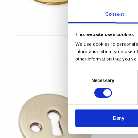
Consent
This website uses cookies
We use cookies to personalis
information about your use of
other information that you’ve
C
Necessary
o
n
s
e
n
t
Deny
S
e