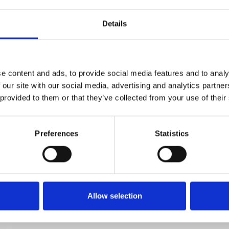
Details
e content and ads, to provide social media features and to analy
Nøgleskilte Børstet messing Classic d line
 our site with our social media, advertising and analytics partn
cc27mm
 provided to them or that they’ve collected from your use of their
d line
12.4030.02.235
Preferences
Statistics
Allow selection