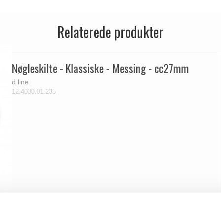
Relaterede produkter
Nøgleskilte - Klassiske - Messing - cc27mm
d line
12.4030.01.235