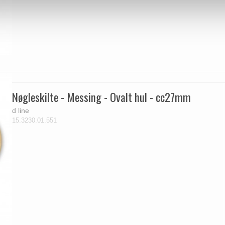
Nøgleskilte - Messing - Ovalt hul - cc27mm
d line
15.3230.01.551