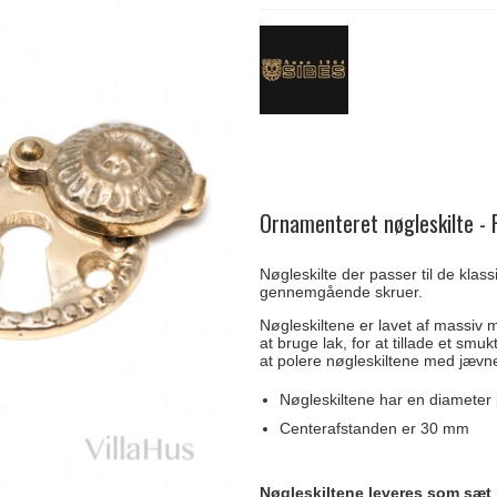
Delfin & Hvalros
Skruer
Sibes Metall
Formani dørgreb
Gio Ponti LAMA
Knager & Kroge
Søe-Jensen & Co.
FSB dørgreb
Ornamenteret nøgleskilte - 
Nøgleskilte der passer til de klas
gennemgående skruer.
Nøgleskiltene er lavet af massiv m
at bruge lak, for at tillade et sm
at polere nøgleskiltene med jævne
Nøgleskiltene har en diamete
Centerafstanden er 30 mm
Nøgleskiltene leveres som sæt