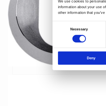
We use cookies to personalis
information about your use of
other information that you’ve
C
Necessary
o
n
s
e
n
t
Deny
S
e
l
e
c
t
i
o