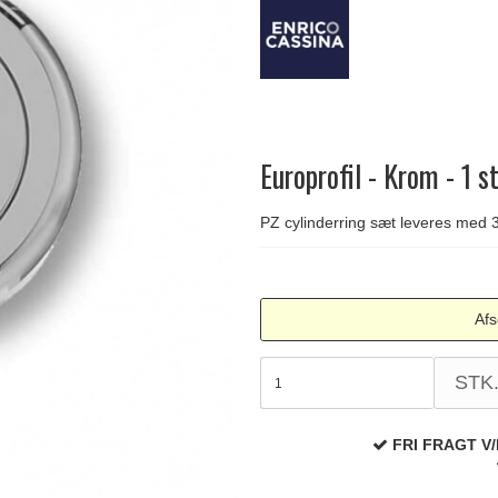
Delfin & Hvalros
Skruer
Sibes Metall
Formani dørgreb
Gio Ponti LAMA
Knager & Kroge
Søe-Jensen & Co.
FSB dørgreb
Europrofil - Krom - 1 s
PZ cylinderring sæt leveres med 3 
Afs
STK
FRI FRAGT V/