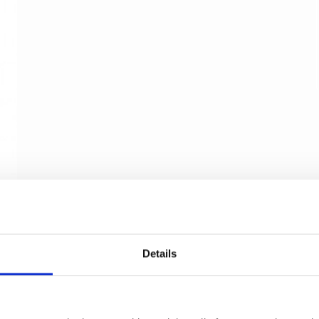
Cylinderring - Udvendig - Poleret Krom - 18 mm
- Randi
Details
Randi
p1100.98.A18.UR