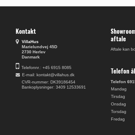
Kontakt
Showroom 
aftale
VillaHus
Marielundvej 45D
Aftale kan b
2730 Herlev
Danmark
Telefonnr.: +45 6915 8085
Telefon å
E-mail
:
kontakt@villahus.dk
Telefon 691
CVR-nummer: DK39186454
Bankoplysninger: 3409 12533691
Mandag
Tirsdag
Onsdag
Torsdag
Fredag