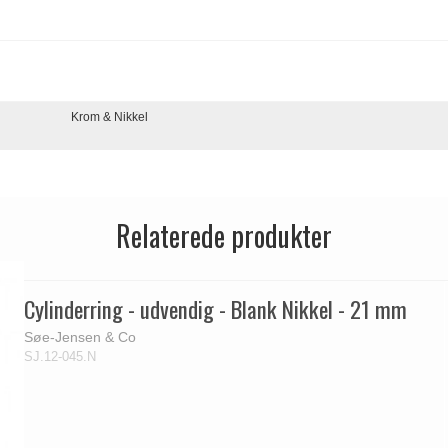
Krom & Nikkel
Relaterede produkter
Cylinderring - udvendig - Blank Nikkel - 21 mm
Søe-Jensen & Co
SJ.12-045.N