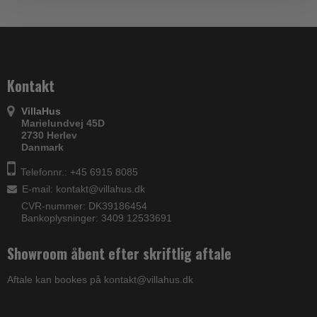
Kontakt
VillaHus
Marielundvej 45D
2730 Herlev
Danmark
Telefonnr.: +45 6915 8085
E-mail
:
kontakt@villahus.dk
CVR-nummer: DK39186454
Bankoplysninger: 3409 12533691
Showroom åbent efter skriftlig aftale
Aftale kan bookes på kontakt@villahus.dk