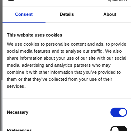
Trædørgreb på Langskilt
Consent
Details
About
Udendørs dørgreb
Relaterede produkter
This website uses cookies
We use cookies to personalise content and ads, to provide
social media features and to analyse our traffic. We also
share information about your use of our site with our social
media, advertising and analytics partners who may
combine it with other information that you’ve provided to
them or that they’ve collected from your use of their
Vind et gavekort
på 1000 kr.
services.
Få inspiration og gode tilbud direkte i din indbakke. Tilmeld dig
nyhedsbrevet og deltag automatisk i lodtrækningen om et
gavekort på 1.000 kr.
Afmeld dig når som helst. Vinderen trækkes den sidste hverdag i måneden.
Fornavn
C
Necessary
o
Email
n
s
Preferences