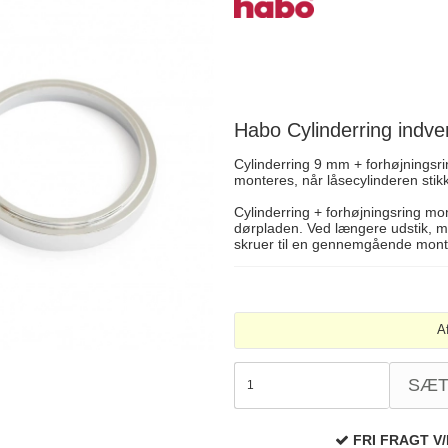
Delfin & Hvalros
Skruer
Sibes Metall
Formani dørgreb
Gio Ponti LAMA
Knager & Kroge
Søe-Jensen & Co.
FSB dørgreb
Habo Cylinderring indv
Cylinderring 9 mm + forhøjningsr
monteres, når låsecylinderen sti
Cylinderring + forhøjningsring mo
dørpladen. Ved længere udstik, m
skruer til en gennemgående mont
A
SÆ
FRI FRAGT V/