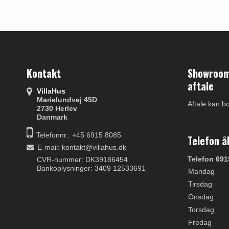
Kontakt
Showroom 
aftale
VillaHus
Marielundvej 45D
Aftale kan b
2730 Herlev
Danmark
Telefonnr.: +45 6915 8085
Telefon å
E-mail
:
kontakt@villahus.dk
Telefon 691
CVR-nummer: DK39186454
Bankoplysninger: 3409 12533691
Mandag
Tirsdag
Onsdag
Torsdag
Fredag