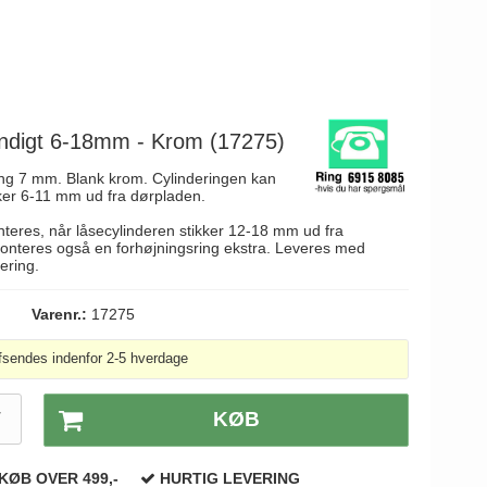
endigt 6-18mm - Krom (17275)
ing 7 mm. Blank krom. Cylinderingen kan
kker 6-11 mm ud fra dørpladen.
nteres, når låsecylinderen stikker 12-18 mm ud fra
onteres også en forhøjningsring ekstra. Leveres med
ering.
Varenr.:
17275
fsendes indenfor 2-5 hverdage
T
KØB
KØB OVER 499,-
HURTIG LEVERING