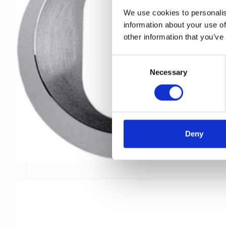
We use cookies to personalis
information about your use of
other information that you’ve
C
Necessary
o
n
s
e
n
t
Deny
S
e
l
e
c
t
i