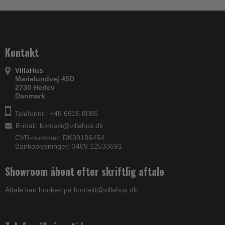
Kontakt
VillaHus
Marielundvej 45D
2730 Herlev
Danmark
Telefonnr.: +45 6915 8085
E-mail
:
kontakt@villahus.dk
CVR-nummer: DK39186454
Bankoplysninger: 3409 12533691
Showroom åbent efter skriftlig aftale
Aftale kan bookes på kontakt@villahus.dk