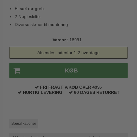
Trædørgreb på Langskilt
Et sæt dørgreb.
Udendørs dørgreb
2 Nøgleskilte.
Diverse skruer til montering.
Varenr.:
18991
Afsendes indenfor 1-2 hverdage
KØB
FRI FRAGT V/KØB OVER 499,-
HURTIG LEVERING
60 DAGES RETURRET
Specifikationer