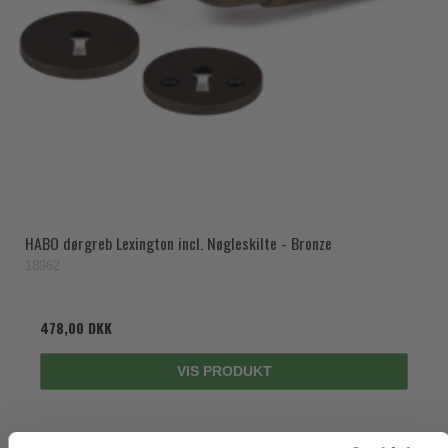
HABO dørgreb Lexington incl. Nøgleskilte - Bronze
18962
478,00 DKK
VIS PRODUKT