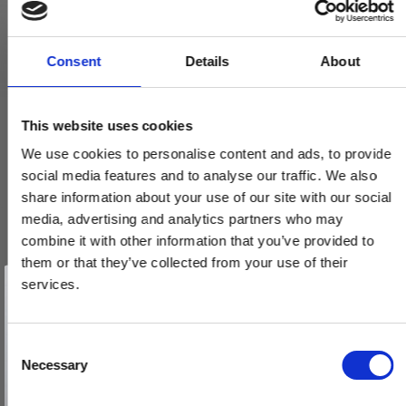
Consent
Details
About
This website uses cookies
We use cookies to personalise content and ads, to provide
social media features and to analyse our traffic. We also
share information about your use of our site with our social
media, advertising and analytics partners who may
combine it with other information that you’ve provided to
them or that they’ve collected from your use of their
Vind et gavekort
på 1000 kr.
services.
Få inspiration og gode tilbud direkte i din indbakke. Tilmeld dig
nyhedsbrevet og deltag automatisk i lodtrækningen om et
gavekort på 1.000 kr.
Afmeld dig når som helst. Vinderen trækkes den sidste hverdag i måneden.
Fornavn
C
Necessary
o
Email
n