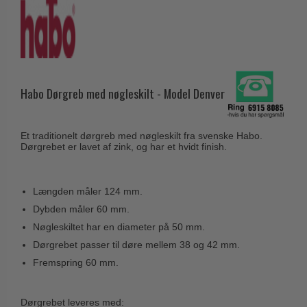
Husnumre
Knud Holscher dørgreb
Delfin & Hvalros
Brevindkast
Olivari
Gio Ponti LAMA
Ringetryk
Turnstyle Designs
Medici dørgreb
Postkasser
RANDI dørgreb
Svanemøllen træ dørgreb
Habo Dørgreb med nøgleskilt - Model Denver
Dørhængsler
RDS Italienske dørgreb
Weingarden dørgreb
Skruer
Samuel Heath produkter
Østerbro træ dørgreb
Et traditionelt dørgreb med nøgleskilt fra svenske Habo.
Knager & Kroge
Dørgrebet er lavet af zink, og har et hvidt finish.
Sibes Metall
Dørgreb Buster+Punch
Hattehylder
Søe-Jensen & Co.
DND dørgreb
Kahytskrog
Længden måler 124 mm.
Valli & Valli dørgreb
Formani dørgreb
Dybden måler 60 mm.
Messing pudsemiddel
YOUNG dørgreb
FSB dørgreb
Nøgleskiltet har en diameter på 50 mm.
VONSILD Møbelgreb
Dørgrebet passer til døre mellem 38 og 42 mm.
Randi Classic Line
Fremspring 60 mm.
Turnstyle Designs Dørgreb
Paskvilgreb - Terrasse
Dørgrebet leveres med: