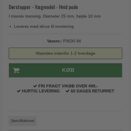
Husnumre
Knud Holscher dørgreb
Dørstopper - Vægmodel - Hvid pude
Delfin & Hvalros
Brevindkast
Olivari
I massiv messing. Diameter 25 mm, højde 10 mm
Gio Ponti LAMA
Ringetryk
Turnstyle Designs
Leveres med skrue til montering
Medici dørgreb
Postkasser
RANDI dørgreb
Svanemøllen træ dørgreb
Varenr.:
P3630.94
Dørhængsler
RDS Italienske dørgreb
Weingarden dørgreb
Skruer
Samuel Heath produkter
Afsendes indenfor 1-2 hverdage
Østerbro træ dørgreb
Knager & Kroge
Sibes Metall
Dørgreb Buster+Punch
KØB
Hattehylder
Søe-Jensen & Co.
DND dørgreb
Kahytskrog
Valli & Valli dørgreb
FRI FRAGT V/KØB OVER 499,-
Formani dørgreb
Messing pudsemiddel
HURTIG LEVERING
60 DAGES RETURRET
YOUNG dørgreb
FSB dørgreb
VONSILD Møbelgreb
Randi Classic Line
Turnstyle Designs Dørgreb
Specifikationer
Paskvilgreb - Terrasse