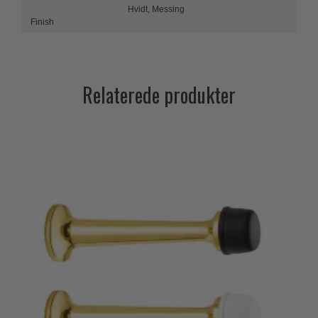
Hvidt,
Messing
Trædørgreb på Langskilt
Finish
Udendørs dørgreb
Relaterede produkter