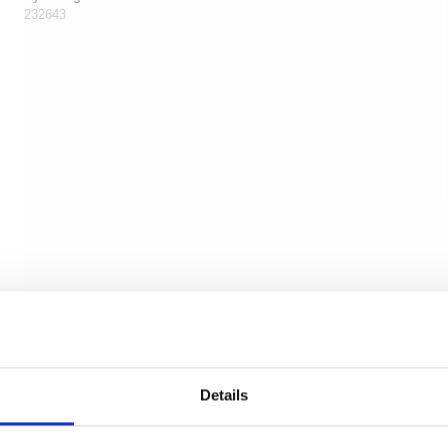
232643
Details
Dørstopper 1147 - Messing uden lak - Hvid + sort
tip - 78 mm