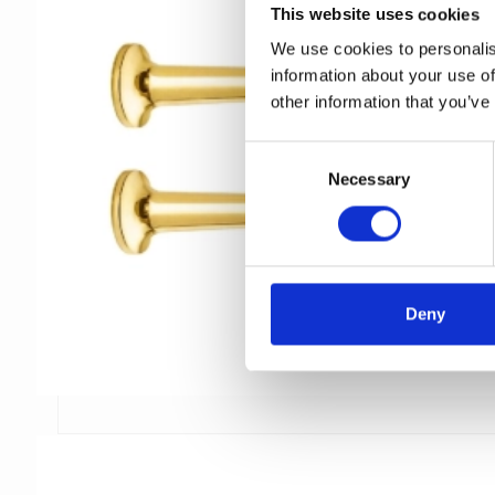
This website uses cookies
We use cookies to personalis
information about your use of
other information that you’ve
C
Necessary
o
n
s
e
n
t
Deny
S
e
l
e
c
t