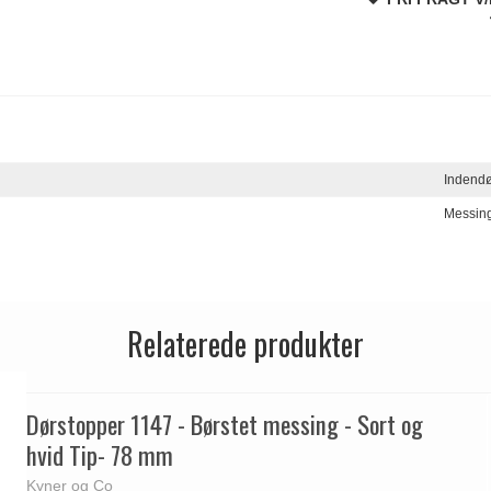
Indend
Messin
Relaterede produkter
Dørstopper 1147 - Børstet messing - Sort og
hvid Tip- 78 mm
Kyner og Co