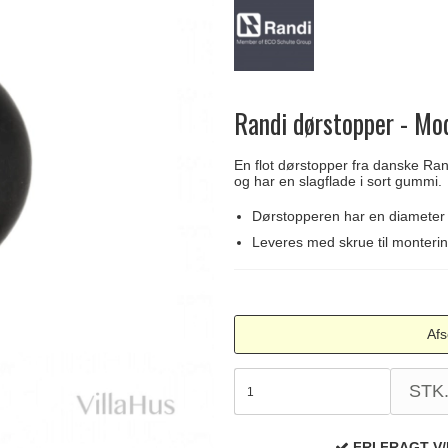
Delfin & Hvalros
Skruer
Sibes Metall
Formani dørgreb
Gio Ponti LAMA
Knager & Kroge
Søe-Jensen & Co.
FSB dørgreb
Randi dørstopper - M
En flot dørstopper fra danske Ran
og har en slagflade i sort gummi.
Dørstopperen har en diamete
Leveres med skrue til monteri
Afs
STK
FRI FRAGT V/