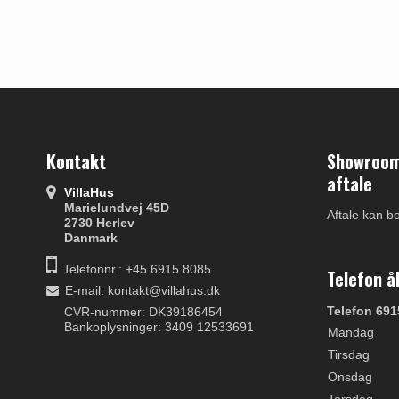
Kontakt
Showroom 
aftale
VillaHus
Marielundvej 45D
Aftale kan b
2730 Herlev
Danmark
Telefonnr.: +45 6915 8085
Telefon å
E-mail
:
kontakt@villahus.dk
Telefon 691
CVR-nummer: DK39186454
Bankoplysninger: 3409 12533691
Mandag
Tirsdag
Onsdag
Torsdag