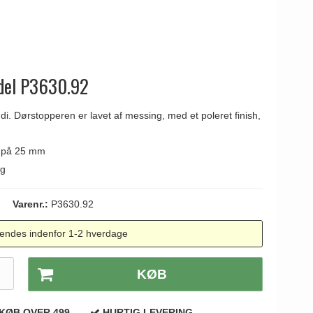
odel P3630.92
di. Dørstopperen er lavet af messing, med et poleret finish,
r på 25 mm
ng
Varenr.:
P3630.92
endes indenfor 1-2 hverdage
.
KØB
KØB OVER 499,-
HURTIG LEVERING