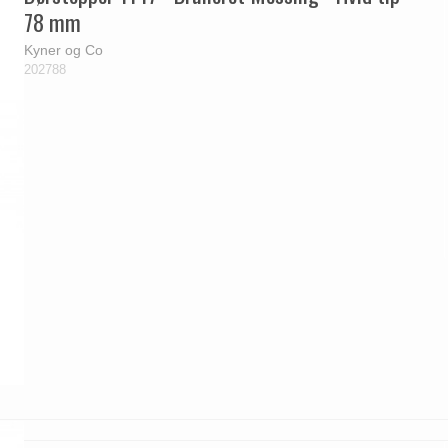
78 mm
Kyner og Co
202788