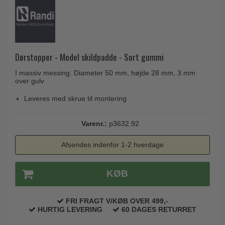
Husnumre
Knud Holscher dørgreb
Delfin & Hvalros
Brevindkast
Olivari
Gio Ponti LAMA
Ringetryk
Turnstyle Designs
Medici dørgreb
Postkasser
Dørstopper - Model skildpadde - Sort gummi
RANDI dørgreb
Svanemøllen træ dørgreb
Dørhængsler
I massiv messing. Diameter 50 mm, højde 28 mm, 3 mm
RDS Italienske dørgreb
Weingarden dørgreb
over gulv
Skruer
Samuel Heath produkter
Østerbro træ dørgreb
Leveres med skrue til montering
Knager & Kroge
Sibes Metall
Dørgreb Buster+Punch
Hattehylder
Varenr.:
p3632.92
Søe-Jensen & Co.
DND dørgreb
Kahytskrog
Valli & Valli dørgreb
Afsendes indenfor 1-2 hverdage
Formani dørgreb
Messing pudsemiddel
YOUNG dørgreb
FSB dørgreb
KØB
VONSILD Møbelgreb
Randi Classic Line
Turnstyle Designs Dørgreb
FRI FRAGT V/KØB OVER 499,-
HURTIG LEVERING
60 DAGES RETURRET
Paskvilgreb - Terrasse