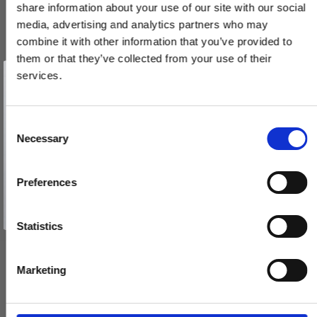
share information about your use of our site with our social
media, advertising and analytics partners who may
combine it with other information that you’ve provided to
them or that they’ve collected from your use of their
Vind et gavekort
på 1000 kr.
services.
Få inspiration og gode tilbud direkte i din indbakke. Tilmeld dig
nyhedsbrevet og deltag automatisk i lodtrækningen om et
Dørstopper 1147 - Messing uden lak - Hvid + sort tip - 78 mm
gavekort på 1.000 kr.
Afmeld dig når som helst. Vinderen trækkes den sidste hverdag i måneden.
232642
Fornavn
C
Necessary
o
Email
150,00 DKK
n
s
Preferences
VIS PRODUKT
e
TILMELD MIG
n
Nej tak
t
Statistics
S
e
Marketing
l
e
c