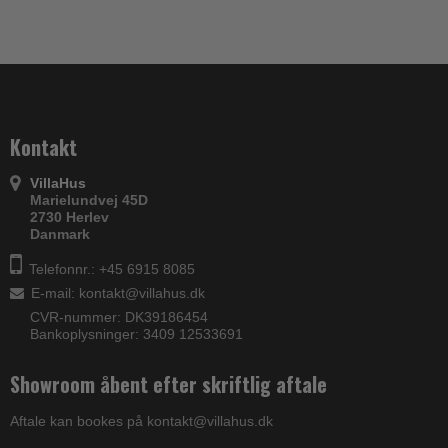
Kontakt
VillaHus
Marielundvej 45D
2730 Herlev
Danmark
Telefonnr.: +45 6915 8085
E-mail
:
kontakt@villahus.dk
CVR-nummer: DK39186454
Bankoplysninger: 3409 12533691
Showroom åbent efter skriftlig aftale
Aftale kan bookes på kontakt@villahus.dk