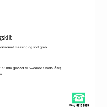
gskilt
forkromet messing og sort greb.
er 72 mm (passer til Swedoor / Boda låse)
m.