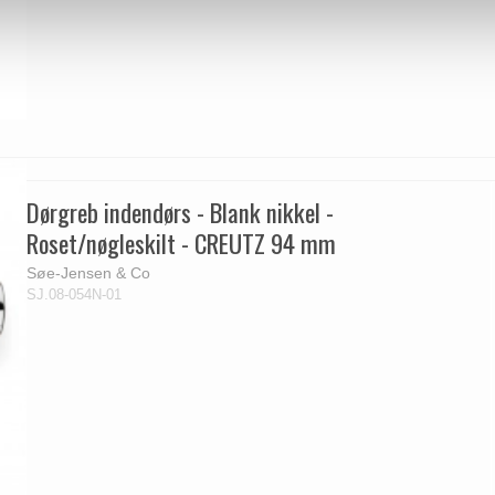
Dørgreb indendørs - Blank nikkel -
Roset/nøgleskilt - CREUTZ 94 mm
Søe-Jensen & Co
SJ.08-054N-01