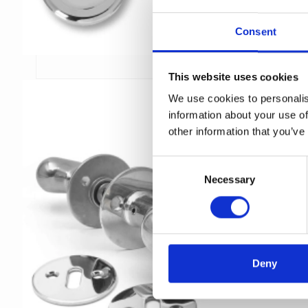
Consent
This website uses cookies
We use cookies to personalis
information about your use of
other information that you’ve
C
Necessary
o
n
s
e
n
t
Deny
S
e