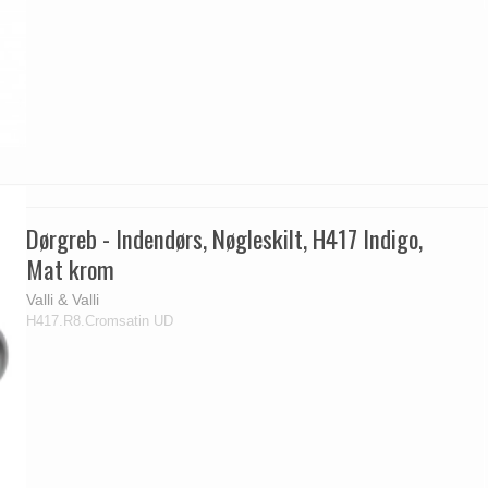
Dørgreb - Indendørs, Nøgleskilt, H417 Indigo,
Mat krom
Valli & Valli
H417.R8.Cromsatin UD