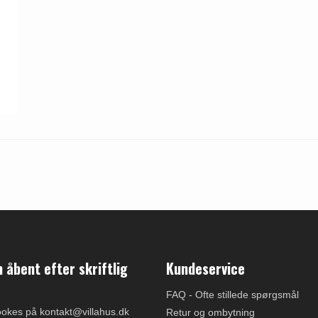
åbent efter skriftlig
Kundeservice
FAQ - Ofte stillede spørgsmål
ookes på kontakt@villahus.dk
Retur og ombytning