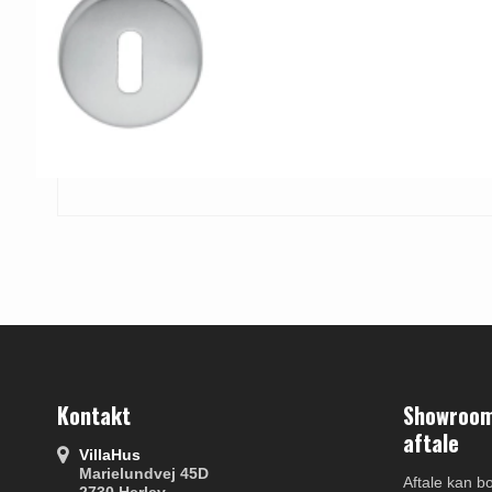
Kontakt
Showroom 
aftale
VillaHus
Marielundvej 45D
Aftale kan b
2730 Herlev