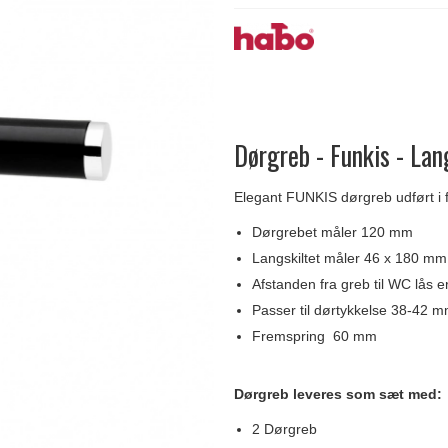
Delfin & Hvalros
Skruer
Sibes Metall
Formani dørgreb
Gio Ponti LAMA
Knager & Kroge
Søe-Jensen & Co.
FSB dørgreb
Dørgreb - Funkis - Lan
Elegant FUNKIS dørgreb udført i 
Dørgrebet måler 120 mm
Langskiltet måler 46 x 180 mm
Afstanden fra greb til WC lås 
Passer til dørtykkelse 38-42 m
Fremspring 60 mm
Dørgreb leveres som sæt med:
2 Dørgreb