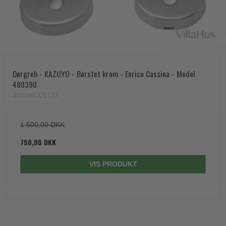
Dørgreb - KAZUYO - Børstet krom - Enrico Cassina - Model
480390
480396CC1 UD
1.500,00 DKK
750,00 DKK
VIS PRODUKT