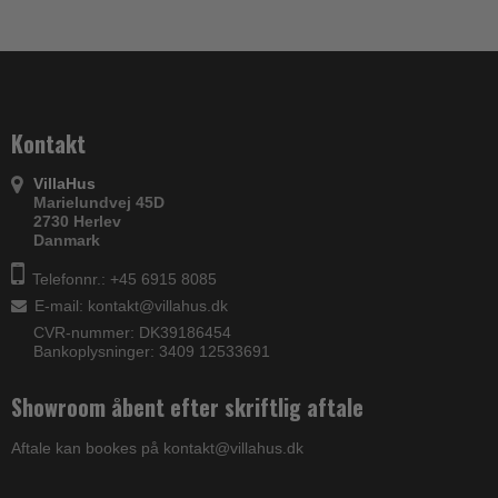
Kontakt
VillaHus
Marielundvej 45D
2730 Herlev
Danmark
Telefonnr.: +45 6915 8085
E-mail
:
kontakt@villahus.dk
CVR-nummer: DK39186454
Bankoplysninger: 3409 12533691
Showroom åbent efter skriftlig aftale
Aftale kan bookes på kontakt@villahus.dk