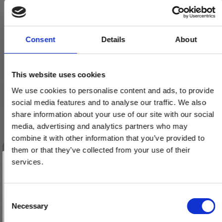
Consent
Details
About
This website uses cookies
We use cookies to personalise content and ads, to provide
social media features and to analyse our traffic. We also
share information about your use of our site with our social
media, advertising and analytics partners who may
combine it with other information that you’ve provided to
them or that they’ve collected from your use of their
Vind et gavekort
på 1000 kr.
services.
Få inspiration og gode tilbud direkte i din indbakke. Tilmeld dig
nyhedsbrevet og deltag automatisk i lodtrækningen om et
gavekort på 1.000 kr.
Afmeld dig når som helst. Vinderen trækkes den sidste hverdag i måneden.
Fornavn
C
Necessary
o
Email
n