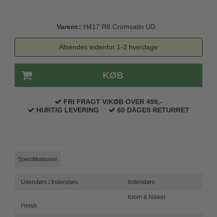
Trædørgreb på Langskilt
Udendørs dørgreb
Varenr.:
H417.R8.Cromsatin UD
Afsendes indenfor 1-2 hverdage
KØB
FRI FRAGT V/KØB OVER 499,-
HURTIG LEVERING
60 DAGES RETURRET
Specifikationer
Udendørs / Indendørs
Indendørs
Krom & Nikkel
Finish