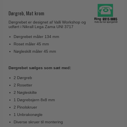
Husnumre
Knud Holscher dørgreb
Delfin & Hvalros
Brevindkast
Dørgreb, Mat krom
Olivari
Gio Ponti LAMA
Ringetryk
Dørgrebet er designet af Valli Workshop og
Turnstyle Designs
Medici dørgreb
udført i Nikrall Lega Zama UNI 3717
Postkasser
RANDI dørgreb
Svanemøllen træ dørgreb
Dørgrebet måler 134 mm
Dørhængsler
RDS Italienske dørgreb
Roset måler 45 mm
Weingarden dørgreb
Skruer
Samuel Heath produkter
Nøgleskilt måler 45 mm
Østerbro træ dørgreb
Knager & Kroge
Sibes Metall
Dørgreb Buster+Punch
Dørgrebet sælges som sæt med:
Hattehylder
Søe-Jensen & Co.
DND dørgreb
2 Dørgreb
Kahytskrog
Valli & Valli dørgreb
Formani dørgreb
2 Rosetter
Messing pudsemiddel
YOUNG dørgreb
2 Nøgleskilte
FSB dørgreb
VONSILD Møbelgreb
1 Døgrebsjern 8x8 mm
Randi Classic Line
2 Pinolskruer
Turnstyle Designs Dørgreb
1 Unbrakonøgle
Diverse skruer til montering
Paskvilgreb - Terrasse