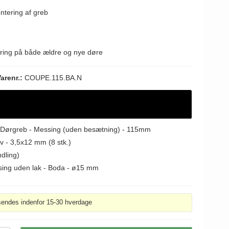
ntering af greb
ering på både ældre og nye døre
arenr.:
COUPE.115.BA.N
 Dørgreb - Messing (uden besætning) - 115mm
v - 3,5x12 mm (8 stk.)
dling)
sing uden lak - Boda - ø15 mm
sendes indenfor 15-30 hverdage