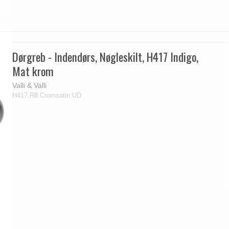
Dørgreb - Indendørs, Nøgleskilt, H417 Indigo,
Mat krom
Valli & Valli
H417.R8.Cromsatin UD