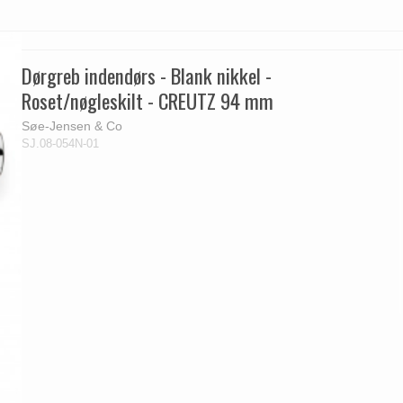
Dørgreb indendørs - Blank nikkel -
Roset/nøgleskilt - CREUTZ 94 mm
Søe-Jensen & Co
SJ.08-054N-01