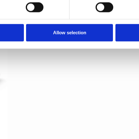
Dørgreb - Poleret nikkel - Model TORPEDO Large
Villa Workshop
VH.08.1041.N
Allow selection