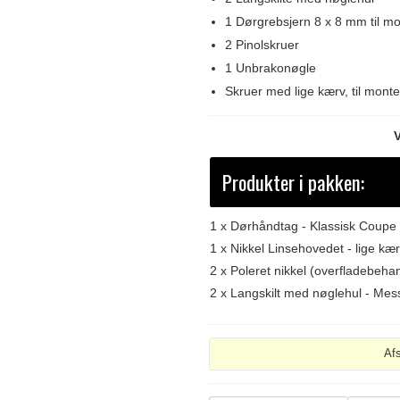
1 Dørgrebsjern 8 x 8 mm til mo
2 Pinolskruer
1 Unbrakonøgle
Skruer med lige kærv, til mont
V
Produkter i pakken:
1 x
Dørhåndtag - Klassisk Coupe
1 x
Nikkel Linsehovedet - lige kær
2 x
Poleret nikkel (overfladebehan
2 x
Langskilt med nøglehul - Mes
Af