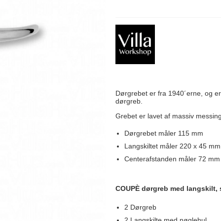
Delfin & Hvalros
Skruer
Sibes Metall
Formani dørgreb
Gio Ponti LAMA
Knager & Kroge
Søe-Jensen & Co.
FSB dørgreb
Dørgrebet er fra 1940´erne, og e
dørgreb.
Grebet er lavet af massiv messing,
Dørgrebet måler 115 mm
Langskiltet måler 220 x 45 mm
Centerafstanden måler 72 mm
COUPÈ dørgreb med langskilt,
2 Dørgreb
2 Langskilte med nøglehul