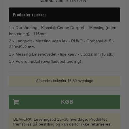
Varenr.:
Coupe.115.AA.N
Trædørgreb på Langskilt
Produkter i pakken:
Udendørs dørgreb
1 x
Dørhåndtag - Klassisk Coupe Dørgreb - Messing (uden
besætning) - 115mm
2 x
Langskilt - Messing uden lak - RUKO - Grebshul ø15 -
220x45x2 mm
1 x
Messing Linsehovedet - lige kærv - 3,5x12 mm (8 stk.)
1 x
Poleret nikkel (overfladebehandling)
Afsendes indenfor 15-30 hverdage
KØB
BEMÆRK: Leveringstid 15–30 hverdage. Produktet
fremstilles på bestilling og kan derfor
ikke returneres
.