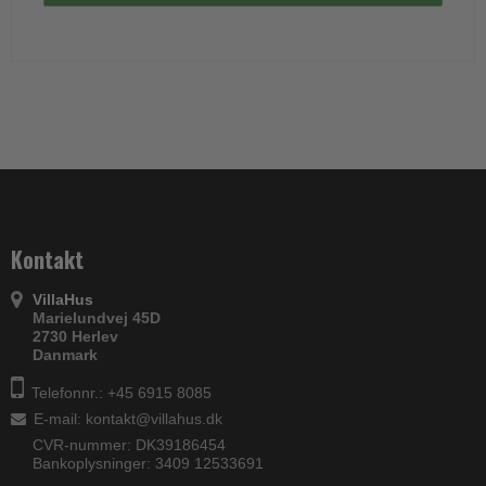
Kontakt
VillaHus
Marielundvej 45D
2730 Herlev
Danmark
Telefonnr.: +45 6915 8085
E-mail
:
kontakt@villahus.dk
CVR-nummer: DK39186454
Bankoplysninger: 3409 12533691