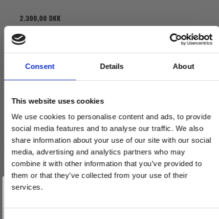
2.300,00 DKK
VIS PRODUKT
Consent
Details
About
This website uses cookies
We use cookies to personalise content and ads, to provide
social media features and to analyse our traffic. We also
share information about your use of our site with our social
media, advertising and analytics partners who may
combine it with other information that you’ve provided to
them or that they’ve collected from your use of their
Vind et gavekort
på 1000 kr.
services.
Få inspiration og gode tilbud direkte i din indbakke. Tilmeld dig
nyhedsbrevet og deltag automatisk i lodtrækningen om et
gavekort på 1.000 kr.
Afmeld dig når som helst. Vinderen trækkes den sidste hverdag i måneden.
Fornavn