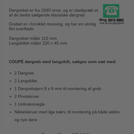
Husnumre
Knud Holscher dørgreb
Delfin & Hvalros
Dørgrebet er fra 1940´erne, og er stadigvæk et
Brevindkast
Olivari
af de bedst sælgende klassiske dørgreb.
Gio Ponti LAMA
Ringetryk
Turnstyle Designs
Grebet er i forniklet messing, og har en utrolig
Medici dørgreb
flot overflade.
Postkasser
RANDI dørgreb
Svanemøllen træ dørgreb
Dørgrebet måler 115 mm
Dørhængsler
Langskiltet måler 220 x 45 mm
RDS Italienske dørgreb
Weingarden dørgreb
Skruer
Samuel Heath produkter
Østerbro træ dørgreb
COUPÈ dørgreb med langskilt, sælges som sæt med:
Knager & Kroge
Sibes Metall
Dørgreb Buster+Punch
Hattehylder
2 Dørgreb
Søe-Jensen & Co.
DND dørgreb
2 Langskilte
Kahytskrog
Valli & Valli dørgreb
Formani dørgreb
1 Dørgrebsjern 8 x 8 mm til montering af greb
Messing pudsemiddel
YOUNG dørgreb
2 Pinolskruer
FSB dørgreb
1 Unbrakonøgle
VONSILD Møbelgreb
Randi Classic Line
Nikkelskruer med lige kærv, til montering på både ældre
Turnstyle Designs Dørgreb
og nye døre
Paskvilgreb - Terrasse