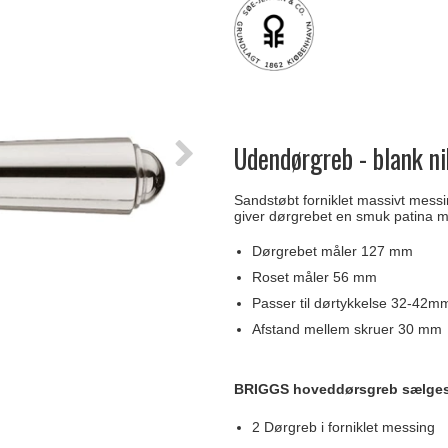
Delfin & Hvalros
Skruer
Sibes Metall
Formani dørgreb
Gio Ponti LAMA
Knager & Kroge
Søe-Jensen & Co.
FSB dørgreb
Udendørgreb - blank ni
Sandstøbt forniklet massivt mess
giver dørgrebet en smuk patina me
Dørgrebet måler 127 mm
Roset måler 56 mm
Passer til dørtykkelse 32-42mm
Afstand mellem skruer 30 mm
BRIGGS hoveddørsgreb sælges
2 Dørgreb i forniklet messing