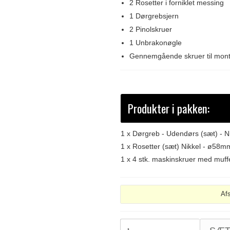
2 Rosetter i forniklet messing
1 Dørgrebsjern
2 Pinolskruer
1 Unbrakonøgle
Gennemgående skruer til mont
Produkter i pakken:
1 x
Dørgreb - Udendørs (sæt) - 
1 x
Rosetter (sæt) Nikkel - ø58m
1 x
4 stk. maskinskruer med muff
Af