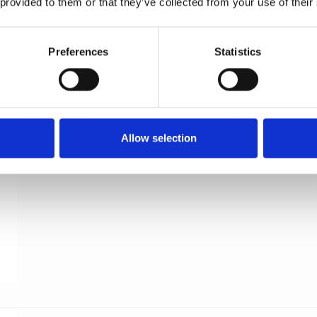
Dørgreb - Enrico Cassina - Poleret krom - Roset
 provided to them or that they’ve collected from your use of their
og nøgleskilt - Model 480990
Enrico Cassina
Preferences
Statistics
480990RC1
Allow selection