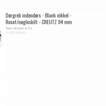
Dørgreb indendørs - Blank nikkel -
Roset/nøgleskilt - CREUTZ 94 mm
Søe-Jensen & Co
SJ.08-054N-01