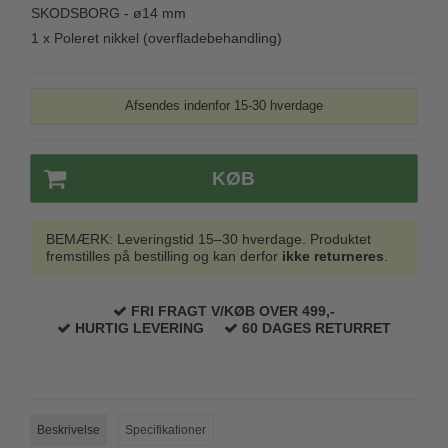
SKODSBORG - ø14 mm
Trædørgreb på Langskilt
1 x
Poleret nikkel (overfladebehandling)
Udendørs dørgreb
Afsendes indenfor 15-30 hverdage
KØB
BEMÆRK: Leveringstid 15–30 hverdage. Produktet
fremstilles på bestilling og kan derfor
ikke returneres
.
FRI FRAGT V/KØB OVER 499,-
HURTIG LEVERING
60 DAGES RETURRET
Beskrivelse
Specifikationer