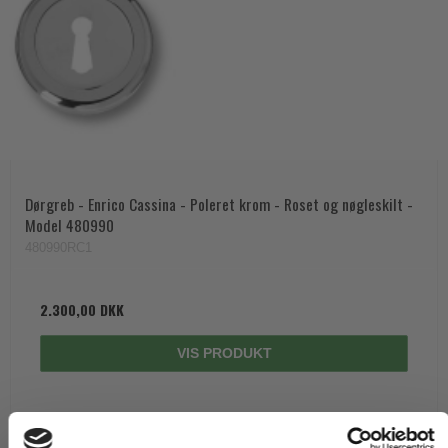
Dørgreb - Enrico Cassina - Poleret krom - Roset og nøgleskilt -
Model 480990
480990RC1
2.300,00 DKK
VIS PRODUKT