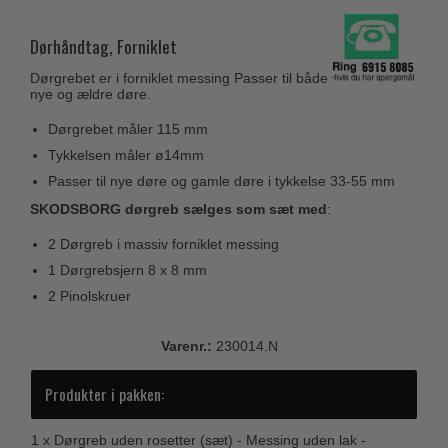
Husnumre
Knud Holscher dørgreb
Delfin & Hvalros
Brevindkast
Dørhåndtag, Forniklet
Olivari
Gio Ponti LAMA
Ringetryk
Dørgrebet er i forniklet messing Passer til både
Turnstyle Designs
Medici dørgreb
nye og ældre døre.
Postkasser
RANDI dørgreb
Svanemøllen træ dørgreb
Dørgrebet måler 115 mm
Dørhængsler
RDS Italienske dørgreb
Tykkelsen måler ø14mm
Weingarden dørgreb
Skruer
Samuel Heath produkter
Passer til nye døre og gamle døre i tykkelse 33-55 mm
Østerbro træ dørgreb
Knager & Kroge
SKODSBORG dørgreb sælges som sæt med
:
Sibes Metall
Dørgreb Buster+Punch
Hattehylder
2 Dørgreb i massiv forniklet messing
Søe-Jensen & Co.
DND dørgreb
1 Dørgrebsjern 8 x 8 mm
Kahytskrog
Valli & Valli dørgreb
Formani dørgreb
2 Pinolskruer
Messing pudsemiddel
YOUNG dørgreb
FSB dørgreb
Varenr.:
230014.N
VONSILD Møbelgreb
Randi Classic Line
Produkter i pakken:
Turnstyle Designs Dørgreb
Paskvilgreb - Terrasse
1 x
Dørgreb uden rosetter (sæt) - Messing uden lak -