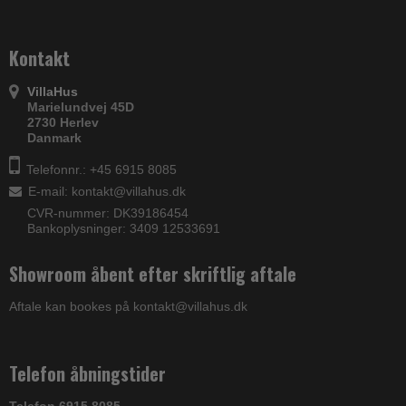
Kontakt
VillaHus
Marielundvej 45D
2730 Herlev
Danmark
Telefonnr.: +45 6915 8085
E-mail
:
kontakt@villahus.dk
CVR-nummer: DK39186454
Bankoplysninger: 3409 12533691
Showroom åbent efter skriftlig aftale
Aftale kan bookes på kontakt@villahus.dk
Telefon åbningstider