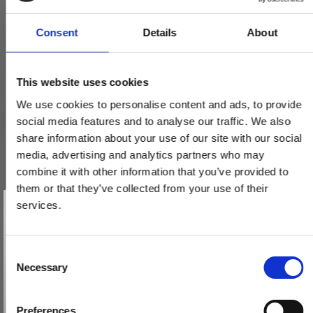
Consent
Details
About
This website uses cookies
We use cookies to personalise content and ads, to provide
social media features and to analyse our traffic. We also
share information about your use of our site with our social
media, advertising and analytics partners who may
combine it with other information that you’ve provided to
them or that they’ve collected from your use of their
Vind et gavekort
på 1000 kr.
services.
Få inspiration og gode tilbud direkte i din indbakke. Tilmeld dig
nyhedsbrevet og deltag automatisk i lodtrækningen om et
gavekort på 1.000 kr.
Afmeld dig når som helst. Vinderen trækkes den sidste hverdag i måneden.
Fornavn
C
Necessary
o
Email
n
s
Preferences