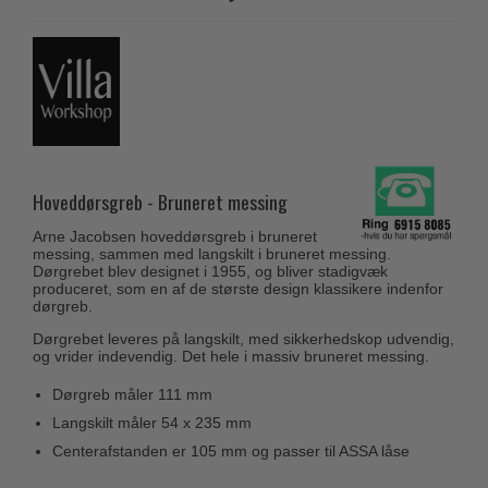
Husnumre
Knud Holscher dørgreb
Delfin & Hvalros
Brevindkast
Olivari
Gio Ponti LAMA
Ringetryk
Turnstyle Designs
Medici dørgreb
Postkasser
RANDI dørgreb
Svanemøllen træ dørgreb
Dørhængsler
RDS Italienske dørgreb
Weingarden dørgreb
Skruer
Hoveddørsgreb - Bruneret messing
Samuel Heath produkter
Østerbro træ dørgreb
Knager & Kroge
Sibes Metall
Arne Jacobsen hoveddørsgreb i bruneret
Dørgreb Buster+Punch
messing, sammen med langskilt i bruneret messing.
Hattehylder
Søe-Jensen & Co.
Dørgrebet blev designet i 1955, og bliver stadigvæk
DND dørgreb
produceret, som en af de største design klassikere indenfor
Kahytskrog
dørgreb.
Valli & Valli dørgreb
Formani dørgreb
Messing pudsemiddel
Dørgrebet leveres på langskilt, med sikkerhedskop udvendig,
YOUNG dørgreb
og vrider indevendig. Det hele i massiv bruneret messing.
FSB dørgreb
VONSILD Møbelgreb
Dørgreb måler 111 mm
Randi Classic Line
Langskilt måler 54 x 235 mm
Turnstyle Designs Dørgreb
Centerafstanden er 105 mm og passer til ASSA låse
Paskvilgreb - Terrasse