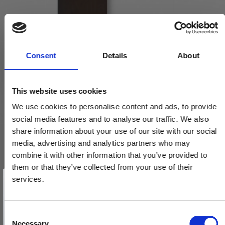
Consent
Details
About
This website uses cookies
We use cookies to personalise content and ads, to provide
social media features and to analyse our traffic. We also
share information about your use of our site with our social
media, advertising and analytics partners who may
Arne Jacobsen dørhåndtag - AJ dørgreb - Langskilt Cylinderlås
ude og inde - Bruneret Messing
combine it with other information that you’ve provided to
them or that they’ve collected from your use of their
12.4055.01.011.CE.CE.B
Vind et gavekort
på 1000 kr.
services.
Få inspiration og gode tilbud direkte i din indbakke. Tilmeld dig
nyhedsbrevet og deltag automatisk i lodtrækningen om et
2.999,00 DKK
gavekort på 1.000 kr.
Afmeld dig når som helst. Vinderen trækkes den sidste hverdag i måneden.
Fornavn
C
VIS PRODUKT
Necessary