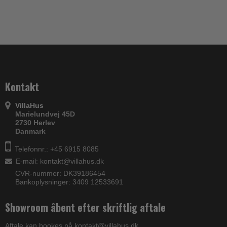
Kontakt
VillaHus
Marielundvej 45D
2730 Herlev
Danmark
Telefonnr.: +45 6915 8085
E-mail
:
kontakt@villahus.dk
CVR-nummer: DK39186454
Bankoplysninger: 3409 12533691
Showroom åbent efter skriftlig aftale
Aftale kan bookes på kontakt@villahus.dk