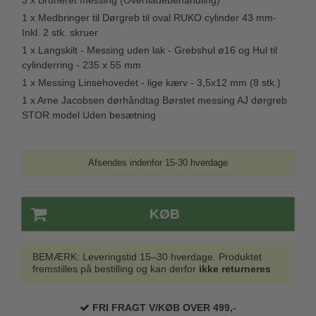
3 x
Bruneret messing (Overfladebehandling)
1 x
Medbringer til Dørgreb til oval RUKO cylinder 43 mm-
Inkl. 2 stk. skruer
1 x
Langskilt - Messing uden lak - Grebshul ø16 og Hul til
cylinderring - 235 x 55 mm
1 x
Messing Linsehovedet - lige kærv - 3,5x12 mm (8 stk.)
1 x
Arne Jacobsen dørhåndtag Børstet messing AJ dørgreb
STOR model Uden besætning
Afsendes indenfor 15-30 hverdage
KØB
BEMÆRK: Leveringstid 15–30 hverdage. Produktet
fremstilles på bestilling og kan derfor
ikke returneres
.
FRI FRAGT V/KØB OVER 499,-