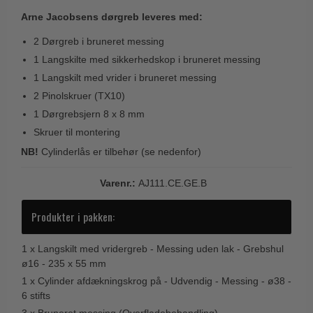
Trædørgreb på Langskilt
Arne Jacobsens dørgreb leveres med:
Udendørs dørgreb
2 Dørgreb i bruneret messing
1 Langskilte med sikkerhedskop i bruneret messing
1 Langskilt med vrider i bruneret messing
2 Pinolskruer (TX10)
1 Dørgrebsjern 8 x 8 mm
Skruer til montering
NB!
Cylinderlås er tilbehør (se nedenfor)
Varenr.:
AJ111.CE.GE.B
Produkter i pakken:
1 x
Langskilt med vridergreb - Messing uden lak - Grebshul
ø16 - 235 x 55 mm
1 x
Cylinder afdækningskrog på - Udvendig - Messing - ø38 -
6 stifts