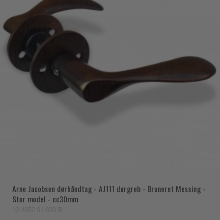
Arne Jacobsen dørhåndtag - AJ111 dørgreb - Bruneret Messing -
Stor model - cc30mm
12.4052.01.030.B