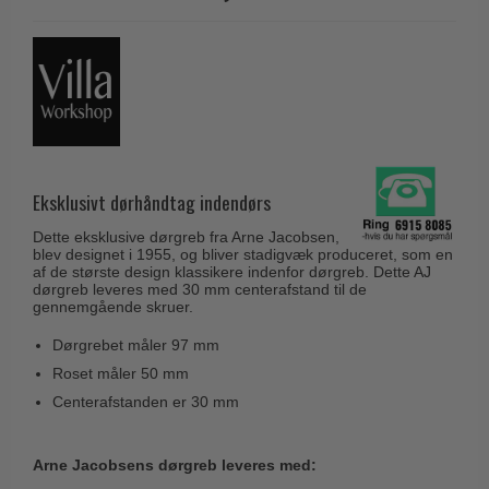
Husnumre
Knud Holscher dørgreb
Delfin & Hvalros
Brevindkast
Olivari
Gio Ponti LAMA
Ringetryk
Turnstyle Designs
Medici dørgreb
Postkasser
RANDI dørgreb
Svanemøllen træ dørgreb
Dørhængsler
RDS Italienske dørgreb
Weingarden dørgreb
Skruer
Eksklusivt dørhåndtag indendørs
Samuel Heath produkter
Østerbro træ dørgreb
Knager & Kroge
Sibes Metall
Dette eksklusive dørgreb fra Arne Jacobsen,
Dørgreb Buster+Punch
blev designet i 1955, og bliver stadigvæk produceret, som en
Hattehylder
Søe-Jensen & Co.
af de største design klassikere indenfor dørgreb. Dette AJ
DND dørgreb
dørgreb leveres med 30 mm centerafstand til de
Kahytskrog
gennemgående skruer.
Valli & Valli dørgreb
Formani dørgreb
Messing pudsemiddel
Dørgrebet måler 97 mm
YOUNG dørgreb
FSB dørgreb
Roset måler 50 mm
VONSILD Møbelgreb
Randi Classic Line
Centerafstanden er 30 mm
Turnstyle Designs Dørgreb
Arne Jacobsens dørgreb leveres med:
Paskvilgreb - Terrasse