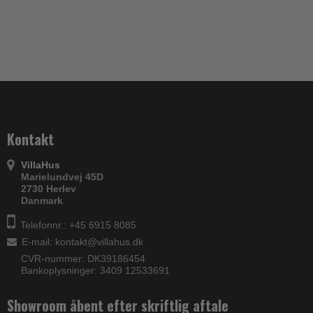
Kontakt
VillaHus
Marielundvej 45D
2730 Herlev
Danmark
Telefonnr.: +45 6915 8085
E-mail
:
kontakt@villahus.dk
CVR-nummer: DK39186454
Bankoplysninger: 3409 12533691
Showroom åbent efter skriftlig aftale