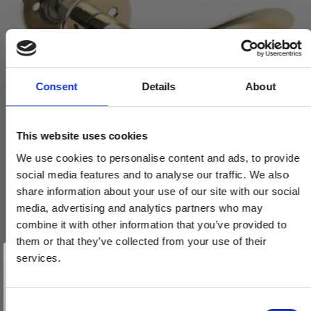
Consent
Details
About
This website uses cookies
We use cookies to personalise content and ads, to provide
social media features and to analyse our traffic. We also
share information about your use of our site with our social
Arne Jacobsen dørhåndtag - AJ97 dørgreb - Messing - Lille
media, advertising and analytics partners who may
model cc30mm
combine it with other information that you’ve provided to
2412060001
them or that they’ve collected from your use of their
Vind et gavekort
på 1000 kr.
services.
Få inspiration og gode tilbud direkte i din indbakke. Tilmeld dig
1.360,00 DKK
nyhedsbrevet og deltag automatisk i lodtrækningen om et
gavekort på 1.000 kr.
Afmeld dig når som helst. Vinderen trækkes den sidste hverdag i måneden.
Fornavn
C
VIS PRODUKT