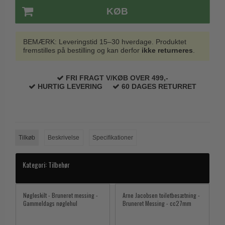
KØB
BEMÆRK: Leveringstid 15–30 hverdage. Produktet
fremstilles på bestilling og kan derfor
ikke returneres
.
FRI FRAGT V/KØB OVER 499,-
HURTIG LEVERING
60 DAGES RETURRET
Tilkøb
Beskrivelse
Specifikationer
Kategori:
Tilbehør
Nøgleskilt - Bruneret messing -
Arne Jacobsen toiletbesætning -
Gammeldags nøglehul
Bruneret Messing - cc27mm