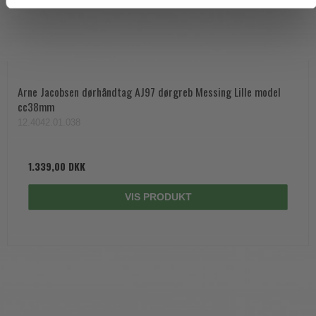
Arne Jacobsen dørhåndtag AJ97 dørgreb Messing Lille model
cc38mm
12.4042.01.038
1.339,00 DKK
VIS PRODUKT