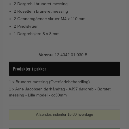
2 Dørgreb i bruneret messing
Trædørgreb på Langskilt
2 Rosetter i bruneret messing
Udendørs dørgreb
2 Gennemgående skruer M4 x 110 mm
2 Pinolskruer
1 Dørgrebsjern 8 x 8 mm
Varenr.:
12.4042.01.030.B
Produkter i pakken:
1 x
Bruneret messing (Overfladebehandling)
1 x
Arne Jacobsen dørhåndtag - AJ97 dørgreb - Børstet
messing - Lille model - cc30mm
Afsendes indenfor 15-30 hverdage