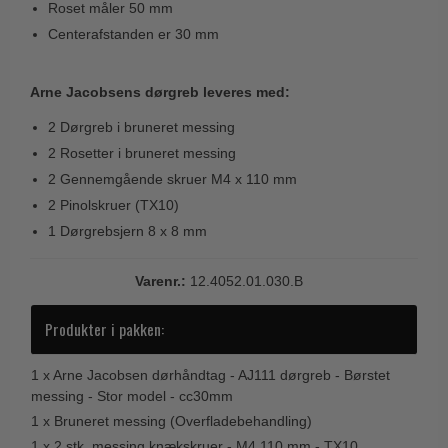
Roset måler 50 mm
Trædørgreb på Langskilt
Centerafstanden er 30 mm
Udendørs dørgreb
Arne Jacobsens dørgreb leveres med:
2 Dørgreb i bruneret messing
2 Rosetter i bruneret messing
2 Gennemgående skruer M4 x 110 mm
2 Pinolskruer (TX10)
1 Dørgrebsjern 8 x 8 mm
Varenr.:
12.4052.01.030.B
Produkter i pakken:
1 x
Arne Jacobsen dørhåndtag - AJ111 dørgreb - Børstet
messing - Stor model - cc30mm
1 x
Bruneret messing (Overfladebehandling)
1 x
2 stk. messing knækskruer - M4 110 mm - TX10