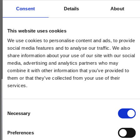
Consent
Details
About
This website uses cookies
Arne Jacobsen dørhåndtag - AJ97 dørgreb - Messing - Lille
model cc30mm
We use cookies to personalise content and ads, to provide
2412060001
social media features and to analyse our traffic. We also
share information about your use of our site with our social
media, advertising and analytics partners who may
1.360,00 DKK
combine it with other information that you’ve provided to
them or that they’ve collected from your use of their
VIS PRODUKT
Vind et gavekort
på 1000 kr.
services.
Få inspiration og gode tilbud direkte i din indbakke. Tilmeld dig
nyhedsbrevet og deltag automatisk i lodtrækningen om et
gavekort på 1.000 kr.
Afmeld dig når som helst. Vinderen trækkes den sidste hverdag i måneden.
Fornavn
C
Necessary
o
Email
n
s
Preferences
e
TILMELD MIG