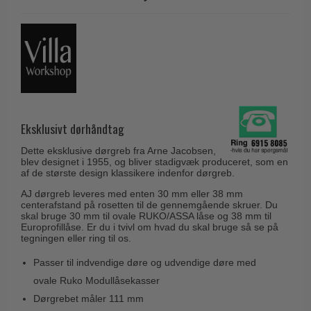
Husnumre
Knud Holscher dørgreb
Delfin & Hvalros
Brevindkast
Olivari
Gio Ponti LAMA
Ringetryk
Turnstyle Designs
Medici dørgreb
Postkasser
RANDI dørgreb
Svanemøllen træ dørgreb
Dørhængsler
RDS Italienske dørgreb
Weingarden dørgreb
Skruer
Eksklusivt dørhåndtag
Samuel Heath produkter
Østerbro træ dørgreb
Knager & Kroge
Sibes Metall
Dette eksklusive dørgreb fra Arne Jacobsen,
Dørgreb Buster+Punch
blev designet i 1955, og bliver stadigvæk produceret, som en
Hattehylder
Søe-Jensen & Co.
af de største design klassikere indenfor dørgreb.
DND dørgreb
Kahytskrog
AJ dørgreb leveres med enten 30 mm eller 38 mm
Valli & Valli dørgreb
Formani dørgreb
centerafstand på rosetten til de gennemgående skruer. Du
Messing pudsemiddel
skal bruge 30 mm til ovale RUKO/ASSA låse og 38 mm til
YOUNG dørgreb
Europrofillåse. Er du i tvivl om hvad du skal bruge så se på
FSB dørgreb
tegningen eller ring til os.
VONSILD Møbelgreb
Randi Classic Line
Passer til indvendige døre og udvendige døre med
Turnstyle Designs Dørgreb
ovale Ruko Modullåsekasser
Dørgrebet måler 111 mm
Paskvilgreb - Terrasse