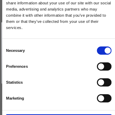
share information about your use of our site with our social
media, advertising and analytics partners who may
combine it with other information that you’ve provided to
them or that they’ve collected from your use of their
Vind et gavekort
på 1000 kr.
services.
Roset (sæt) - Messing uden lak - Passer til Søe-Jensen dørgreb
Få inspiration og gode tilbud direkte i din indbakke. Tilmeld dig
nyhedsbrevet og deltag automatisk i lodtrækningen om et
i træ
gavekort på 1.000 kr.
Afmeld dig når som helst. Vinderen trækkes den sidste hverdag i måneden.
SJ.32-041
Fornavn
C
Necessary
o
Email
n
495,00 DKK
s
Preferences
VIS PRODUKT
e
TILMELD MIG
n
Nej tak
t
Statistics
S
e
Marketing
l
e
c