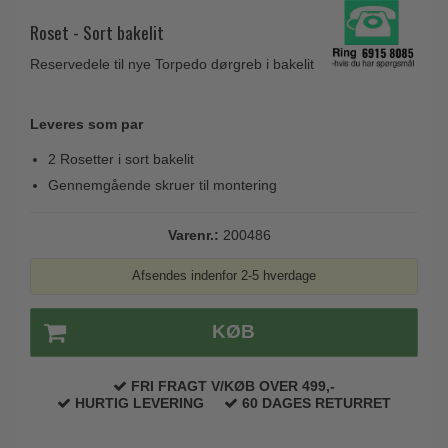
Husnumre
Knud Holscher dørgreb
Delfin & Hvalros
Roset - Sort bakelit
Brevindkast
Olivari
Gio Ponti LAMA
Reservedele til nye Torpedo dørgreb i bakelit
Ringetryk
Turnstyle Designs
Medici dørgreb
Postkasser
RANDI dørgreb
Leveres som par
Svanemøllen træ dørgreb
Dørhængsler
RDS Italienske dørgreb
Weingarden dørgreb
2 Rosetter i sort bakelit
Skruer
Samuel Heath produkter
Gennemgående skruer til montering
Østerbro træ dørgreb
Knager & Kroge
Sibes Metall
Dørgreb Buster+Punch
Varenr.:
200486
Hattehylder
Søe-Jensen & Co.
DND dørgreb
Kahytskrog
Afsendes indenfor 2-5 hverdage
Valli & Valli dørgreb
Formani dørgreb
Messing pudsemiddel
YOUNG dørgreb
FSB dørgreb
KØB
VONSILD Møbelgreb
Randi Classic Line
FRI FRAGT V/KØB OVER 499,-
Turnstyle Designs Dørgreb
HURTIG LEVERING
60 DAGES RETURRET
Paskvilgreb - Terrasse