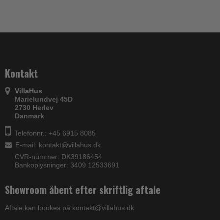
Kontakt
VillaHus
Marielundvej 45D
2730 Herlev
Danmark
Telefonnr.: +45 6915 8085
E-mail
:
kontakt@villahus.dk
CVR-nummer: DK39186454
Bankoplysninger: 3409 12533691
Showroom åbent efter skriftlig aftale
Aftale kan bookes på kontakt@villahus.dk