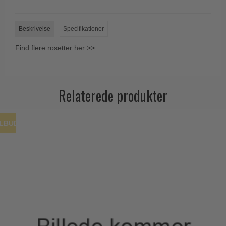
Trædørgreb på Langskilt
Udendørs dørgreb
Beskrivelse
Specifikationer
Find flere rosetter her >>
Relaterede produkter
ILBUD