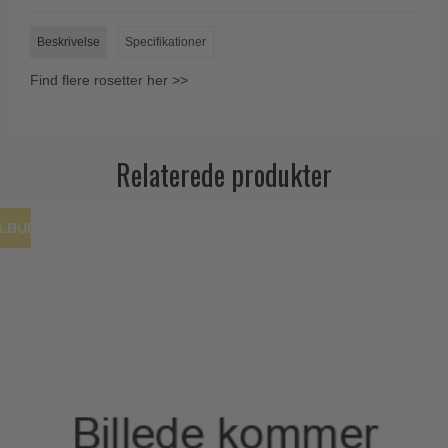
Trædørgreb på Langskilt
Beskrivelse
Specifikationer
Udendørs dørgreb
Find flere rosetter her >>
Relaterede produkter
ILBUD