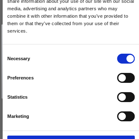
share information about your use of our site with our social
media, advertising and analytics partners who may
combine it with other information that you’ve provided to
them or that they’ve collected from your use of their
Vind et gavekort
på 1000 kr.
services.
Roset (sæt) - Messing uden lak - Passer til Søe-Jensen dørgreb
Få inspiration og gode tilbud direkte i din indbakke. Tilmeld dig
i træ
nyhedsbrevet og deltag automatisk i lodtrækningen om et
gavekort på 1.000 kr.
SJ.32-041
Afmeld dig når som helst. Vinderen trækkes den sidste hverdag i måneden.
Fornavn
C
Necessary
o
495,00 DKK
Email
n
s
Preferences
VIS PRODUKT
e
TILMELD MIG
n
Nej tak
t
Statistics
S
e
Marketing
l
e
c