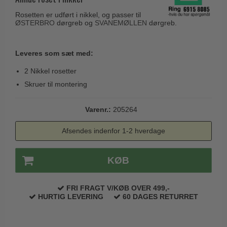
Husnumre
Knud Holscher dørgreb
Delfin & Hvalros
Rosetten er udført i nikkel, og passer til
Brevindkast
Olivari
ØSTERBRO
dørgreb og
SVANEMØLLEN
dørgreb.
Gio Ponti LAMA
Ringetryk
Turnstyle Designs
Medici dørgreb
Leveres som sæt med:
Postkasser
RANDI dørgreb
Svanemøllen træ dørgreb
2 Nikkel rosetter
Dørhængsler
RDS Italienske dørgreb
Weingarden dørgreb
Skruer til montering
Skruer
Samuel Heath produkter
Østerbro træ dørgreb
Knager & Kroge
Sibes Metall
Varenr.:
205264
Dørgreb Buster+Punch
Hattehylder
Søe-Jensen & Co.
Afsendes indenfor 1-2 hverdage
DND dørgreb
Kahytskrog
Valli & Valli dørgreb
Formani dørgreb
Messing pudsemiddel
KØB
YOUNG dørgreb
FSB dørgreb
VONSILD Møbelgreb
Randi Classic Line
FRI FRAGT V/KØB OVER 499,-
HURTIG LEVERING
60 DAGES RETURRET
Turnstyle Designs Dørgreb
Paskvilgreb - Terrasse