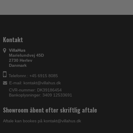
Kontakt
VillaHus
Marielundvej 45D
2730 Herlev
Danmark
Telefonnr.: +45 6915 8085
E-mail
:
kontakt@villahus.dk
CVR-nummer: DK39186454
Bankoplysninger: 3409 12533691
Showroom åbent efter skriftlig aftale
Aftale kan bookes på kontakt@villahus.dk