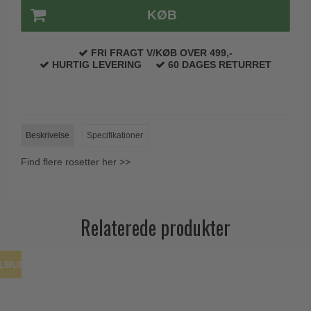
Trædørgreb på Langskilt
KØB
Udendørs dørgreb
FRI FRAGT V/KØB OVER 499,-
HURTIG LEVERING
60 DAGES RETURRET
Beskrivelse
Specifikationer
Find flere rosetter her >>
Relaterede produkter
ILBUD