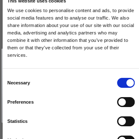
This website uses cookies
We use cookies to personalise content and ads, to provide
social media features and to analyse our traffic. We also
share information about your use of our site with our social
media, advertising and analytics partners who may
combine it with other information that you’ve provided to
them or that they’ve collected from your use of their
Vind et gavekort
på 1000 kr.
services.
Få inspiration og gode tilbud direkte i din indbakke. Tilmeld dig
nyhedsbrevet og deltag automatisk i lodtrækningen om et
gavekort på 1.000 kr.
Afmeld dig når som helst. Vinderen trækkes den sidste hverdag i måneden.
Fornavn
C
Roset (sæt) - Messing uden lak - Passer til Søe-Jensen dørgreb
Necessary
o
i træ
Email
n
SJ.32-041
s
Preferences
e
TILMELD MIG
495,00 DKK
n
Nej tak
t
Statistics
VIS PRODUKT
S
e