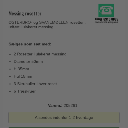
Husnumre
Knud Holscher dørgreb
Delfin & Hvalros
Brevindkast
Messing rosetter
Olivari
Gio Ponti LAMA
Ringetryk
ØSTERBRO
- og
SVANEMØLLEN
rosetten,
Turnstyle Designs
Medici dørgreb
udført i ulakeret messing.
Postkasser
RANDI dørgreb
Svanemøllen træ dørgreb
Dørhængsler
RDS Italienske dørgreb
Sælges som sæt med:
Weingarden dørgreb
Skruer
Samuel Heath produkter
2 Rosetter i ulakeret messing
Østerbro træ dørgreb
Knager & Kroge
Sibes Metall
Diameter 50mm
Dørgreb Buster+Punch
H 35mm
Hattehylder
Søe-Jensen & Co.
DND dørgreb
Hul 15mm
Kahytskrog
Valli & Valli dørgreb
3 Skruhuller i hver roset
Formani dørgreb
Messing pudsemiddel
YOUNG dørgreb
6 Træskruer
FSB dørgreb
VONSILD Møbelgreb
Randi Classic Line
Varenr.:
205261
Turnstyle Designs Dørgreb
Afsendes indenfor 1-2 hverdage
Paskvilgreb - Terrasse