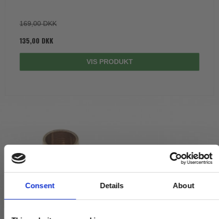
169,00 DKK
135,00 DKK
VIS PRODUKT
Consent
Details
About