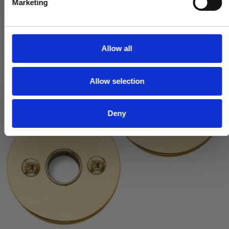
Marketing
l
e
c
t
Allow all
i
o
Allow selection
n
Deny