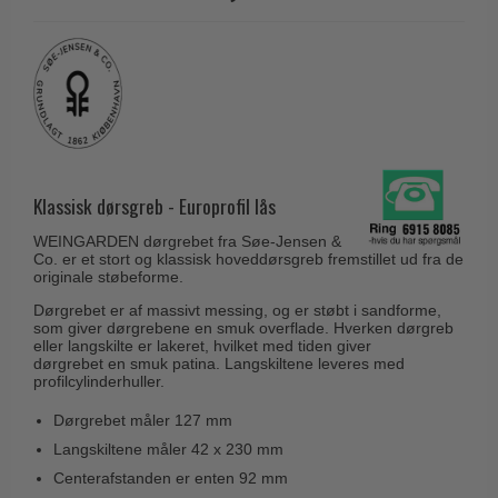
Husnumre
Knud Holscher dørgreb
Delfin & Hvalros
Brevindkast
Olivari
Gio Ponti LAMA
Ringetryk
Turnstyle Designs
Medici dørgreb
Postkasser
RANDI dørgreb
Svanemøllen træ dørgreb
Dørhængsler
RDS Italienske dørgreb
Weingarden dørgreb
Skruer
Klassisk dørsgreb - Europrofil lås
Samuel Heath produkter
Østerbro træ dørgreb
Knager & Kroge
Sibes Metall
WEINGARDEN dørgrebet fra Søe-Jensen &
Dørgreb Buster+Punch
Co. er et stort og klassisk hoveddørsgreb fremstillet ud fra de
Hattehylder
Søe-Jensen & Co.
originale støbeforme.
DND dørgreb
Kahytskrog
Dørgrebet er af massivt messing, og er støbt i sandforme,
Valli & Valli dørgreb
Formani dørgreb
som giver dørgrebene en smuk overflade. Hverken dørgreb
Messing pudsemiddel
eller langskilte er lakeret, hvilket med tiden giver
YOUNG dørgreb
dørgrebet en smuk patina. Langskiltene leveres med
FSB dørgreb
profilcylinderhuller.
VONSILD Møbelgreb
Randi Classic Line
Dørgrebet måler 127 mm
Turnstyle Designs Dørgreb
Langskiltene måler 42 x 230 mm
Centerafstanden er enten 92 mm
Paskvilgreb - Terrasse