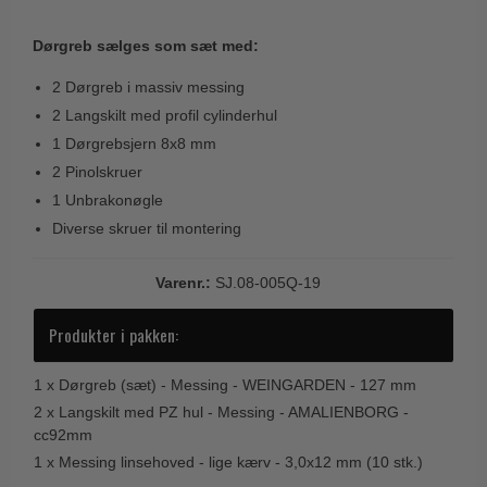
Trædørgreb på Langskilt
Dørgreb sælges som sæt med:
Udendørs dørgreb
2 Dørgreb i massiv messing
2 Langskilt med profil cylinderhul
1 Dørgrebsjern 8x8 mm
2 Pinolskruer
1 Unbrakonøgle
Diverse skruer til montering
Varenr.:
SJ.08-005Q-19
Produkter i pakken:
1 x
Dørgreb (sæt) - Messing - WEINGARDEN - 127 mm
2 x
Langskilt med PZ hul - Messing - AMALIENBORG -
cc92mm
1 x
Messing linsehoved - lige kærv - 3,0x12 mm (10 stk.)