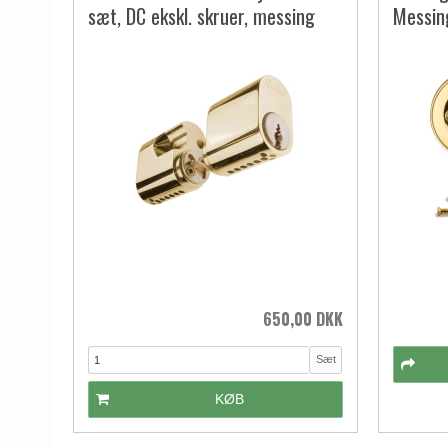
sæt, DC ekskl. skruer, messing
Messin
650,00 DKK
Sæt
KØB