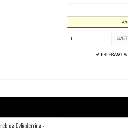
Afs
SÆ
FRI FRAGT V/
reb og Cylinderring -