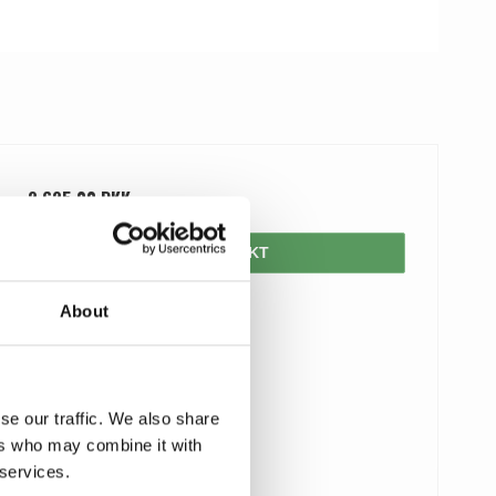
2.625,00 DKK
VIS PRODUKT
About
se our traffic. We also share
ers who may combine it with
 services.