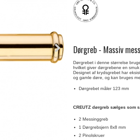
Delfin & Hvalros
Skruer
Sibes Metall
Formani dørgreb
Gio Ponti LAMA
Knager & Kroge
Søe-Jensen & Co.
FSB dørgreb
Dørgreb - Massiv mes
Dørgrebet i denne størrelse brug
hvilket giver dørgrebene en smuk
Designet af krydsgrebet har eksis
og gamle døre, og kan bruges med 
Dørgrebet måler 123 mm
CREUTZ dørgreb sælges som s
2 Messinggreb
1 Dørgrebsjern 8x8 mm
2 Pinolskruer