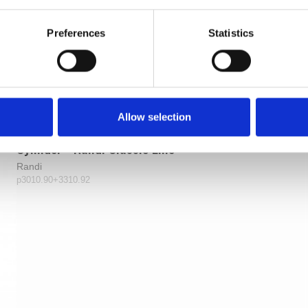
Preferences
Statistics
Allow selection
Dørgreb på langskilt - Messing - Dobbelt
Cylinder - Randi Classic Line
Randi
p3010.90+3310.92