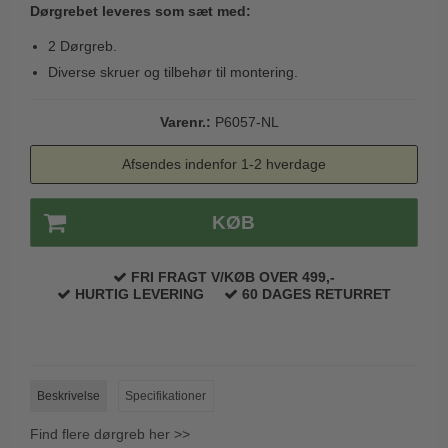
Dørgrebet leveres som sæt med:
Trædørgreb på Langskilt
2 Dørgreb.
Udendørs dørgreb
Diverse skruer og tilbehør til montering.
Varenr.:
P6057-NL
Afsendes indenfor 1-2 hverdage
KØB
FRI FRAGT V/KØB OVER 499,-
HURTIG LEVERING
60 DAGES RETURRET
Beskrivelse
Specifikationer
Find flere dørgreb her >>