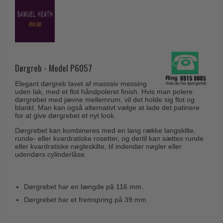
Husnumre
Knud Holscher dørgreb
Delfin & Hvalros
Brevindkast
Olivari
Gio Ponti LAMA
Ringetryk
Turnstyle Designs
Medici dørgreb
Postkasser
RANDI dørgreb
Svanemøllen træ dørgreb
Dørgreb - Model P6057
Dørhængsler
RDS Italienske dørgreb
Weingarden dørgreb
Elegant dørgreb lavet af masssiv messing
Skruer
Samuel Heath produkter
uden lak, med et flot håndpoleret finish. Hvis man polere
Østerbro træ dørgreb
dørgrebet med jævne mellemrum, vil det holde sig flot og
Knager & Kroge
Sibes Metall
blankt. Man kan også alternativt vælge at lade det patinere
Dørgreb Buster+Punch
for at give dørgrebet et nyt look.
Hattehylder
Søe-Jensen & Co.
DND dørgreb
Dørgrebet kan kombineres med en lang række langskilte,
Kahytskrog
runde- eller kvardratiske rosetter, og dertil kan sættes runde
Valli & Valli dørgreb
eller kvardratiske nøgleskilte, til indendør nøgler eller
Formani dørgreb
udendørs cylinderlåse.
Messing pudsemiddel
YOUNG dørgreb
FSB dørgreb
VONSILD Møbelgreb
Randi Classic Line
Dørgrebet har en længde på 116 mm.
Turnstyle Designs Dørgreb
Dørgrebet har et fremspring på 39 mm.
Paskvilgreb - Terrasse