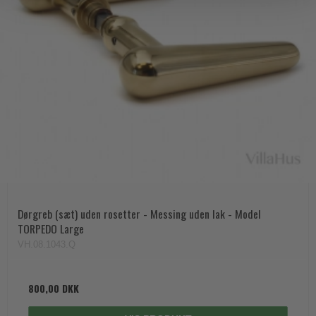
Dørgreb (sæt) uden rosetter - Messing uden lak - Model
TORPEDO Large
VH.08.1043.Q
800,00 DKK