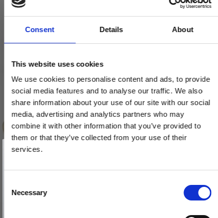
Consent
Details
About
This website uses cookies
We use cookies to personalise content and ads, to provide
social media features and to analyse our traffic. We also
share information about your use of our site with our social
media, advertising and analytics partners who may
combine it with other information that you’ve provided to
them or that they’ve collected from your use of their
Vind et gavekort
på 1000 kr.
services.
Få inspiration og gode tilbud direkte i din indbakke. Tilmeld dig
nyhedsbrevet og deltag automatisk i lodtrækningen om et
gavekort på 1.000 kr.
Afmeld dig når som helst. Vinderen trækkes den sidste hverdag i måneden.
Fornavn
C
Necessary
o
Email
n
s