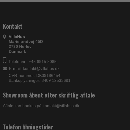
Kontakt
VillaHus
Marielundvej 45D
2730 Herlev
Danmark
Telefonnr.: +45 6915 8085
E-mail
:
kontakt@villahus.dk
CVR-nummer: DK39186454
Bankoplysninger: 3409 12533691
Showroom åbent efter skriftlig aftale
Aftale kan bookes på kontakt@villahus.dk
Telefon åbningstider