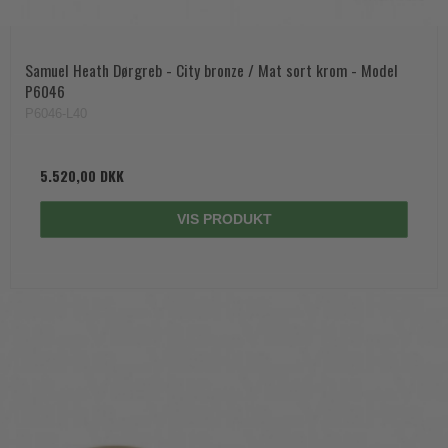
Trædørgreb på Langskilt
Udendørs dørgreb
Samuel Heath Dørgreb - City bronze / Mat sort krom - Model
P6046
P6046-L40
5.520,00 DKK
VIS PRODUKT