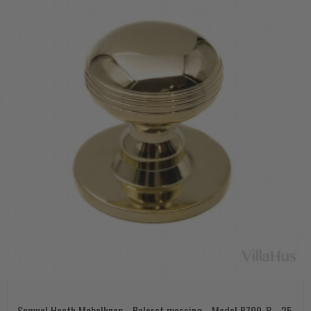
Samuel Heath Møbelknop - Poleret messing - Model P799-B - 25