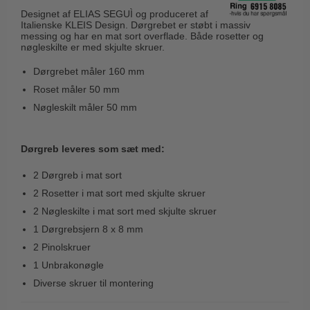
Husnumre
Knud Holscher dørgreb
Designet af ELIAS SEGUÌ og produceret af
Delfin & Hvalros
Italienske KLEIS Design. Dørgrebet er støbt i massiv
Brevindkast
Olivari
messing og har en mat sort overflade. Både rosetter og
Gio Ponti LAMA
nøgleskilte er med skjulte skruer.
Ringetryk
Turnstyle Designs
Medici dørgreb
Dørgrebet måler 160 mm
Postkasser
RANDI dørgreb
Svanemøllen træ dørgreb
Roset måler 50 mm
Dørhængsler
RDS Italienske dørgreb
Nøgleskilt måler 50 mm
Weingarden dørgreb
Skruer
Samuel Heath produkter
Østerbro træ dørgreb
Knager & Kroge
Sibes Metall
Dørgreb leveres som sæt med:
Dørgreb Buster+Punch
Hattehylder
Søe-Jensen & Co.
2 Dørgreb i mat sort
DND dørgreb
Kahytskrog
2 Rosetter i mat sort med skjulte skruer
Valli & Valli dørgreb
Formani dørgreb
2 Nøgleskilte i mat sort med skjulte skruer
Messing pudsemiddel
YOUNG dørgreb
FSB dørgreb
1 Dørgrebsjern 8 x 8 mm
VONSILD Møbelgreb
2 Pinolskruer
Randi Classic Line
1 Unbrakonøgle
Turnstyle Designs Dørgreb
Diverse skruer til montering
Paskvilgreb - Terrasse