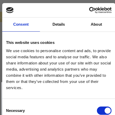
ILBUD
Consent
Details
About
This website uses cookies
We use cookies to personalise content and ads, to provide
social media features and to analyse our traffic. We also
share information about your use of our site with our social
media, advertising and analytics partners who may
combine it with other information that you’ve provided to
them or that they’ve collected from your use of their
Vind et gavekort
på 1000 kr.
services.
Få inspiration og gode tilbud direkte i din indbakke. Tilmeld dig
nyhedsbrevet og deltag automatisk i lodtrækningen om et
gavekort på 1.000 kr.
Afmeld dig når som helst. Vinderen trækkes den sidste hverdag i måneden.
Fornavn
C
Necessary
o