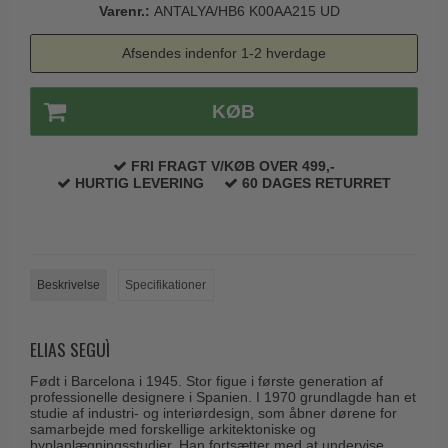
Varenr.:
ANTALYA/HB6 K00AA215 UD
Trædørgreb på Langskilt
Udendørs dørgreb
Afsendes indenfor 1-2 hverdage
KØB
FRI FRAGT V/KØB OVER 499,-
HURTIG LEVERING
60 DAGES RETURRET
Beskrivelse
Specifikationer
ELIAS SEGUÌ
Født i Barcelona i 1945. Stor figue i første generation af
professionelle designere i Spanien. I 1970 grundlagde han et
studie af industri- og interiørdesign, som åbner dørene for
samarbejde med forskellige arkitektoniske og
byplanlægningsstudier. Han fortsætter med at undervise