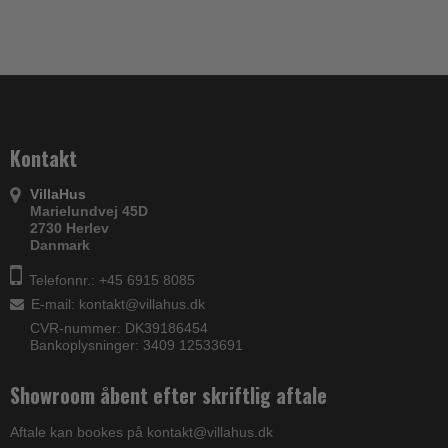
Kontakt
VillaHus
Marielundvej 45D
2730 Herlev
Danmark
Telefonnr.: +45 6915 8085
E-mail
:
kontakt@villahus.dk
CVR-nummer: DK39186454
Bankoplysninger: 3409 12533691
Showroom åbent efter skriftlig aftale
Aftale kan bookes på kontakt@villahus.dk