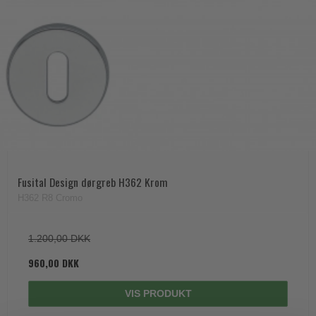
Fusital Design dørgreb H362 Krom
H362 R8 Cromo
1.200,00 DKK
960,00 DKK
VIS PRODUKT