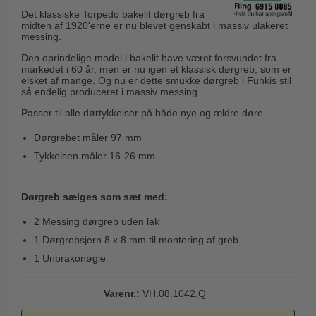
Husnumre
Knud Holscher dørgreb
Det klassiske Torpedo bakelit dørgreb fra
Delfin & Hvalros
midten af 1920'erne er nu blevet genskabt i massiv ulakeret
Brevindkast
Olivari
messing.
Gio Ponti LAMA
Ringetryk
Turnstyle Designs
Den oprindelige model i bakelit have været forsvundet fra
Medici dørgreb
markedet i 60 år, men er nu igen et klassisk dørgreb, som er
Postkasser
RANDI dørgreb
elsket af mange. Og nu er dette smukke dørgreb i Funkis stil
Svanemøllen træ dørgreb
så endelig produceret i massiv messing.
Dørhængsler
RDS Italienske dørgreb
Weingarden dørgreb
Passer til alle dørtykkelser på både nye og ældre døre.
Skruer
Samuel Heath produkter
Østerbro træ dørgreb
Dørgrebet måler 97 mm
Knager & Kroge
Sibes Metall
Tykkelsen måler 16-26 mm
Dørgreb Buster+Punch
Hattehylder
Søe-Jensen & Co.
DND dørgreb
Kahytskrog
Dørgreb sælges som sæt med:
Valli & Valli dørgreb
Formani dørgreb
Messing pudsemiddel
2 Messing dørgreb uden lak
YOUNG dørgreb
FSB dørgreb
1 Dørgrebsjern 8 x 8 mm til montering af greb
VONSILD Møbelgreb
Randi Classic Line
1 Unbrakonøgle
Turnstyle Designs Dørgreb
Varenr.:
VH.08.1042.Q
Paskvilgreb - Terrasse