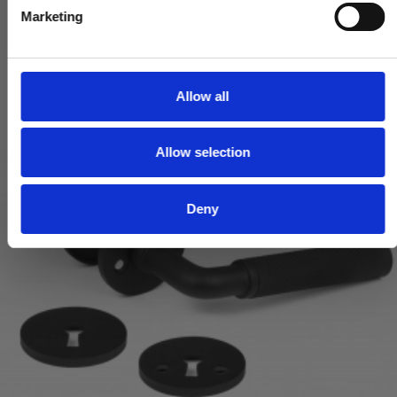
e
Marketing
l
e
c
t
Allow all
i
o
Allow selection
n
Deny