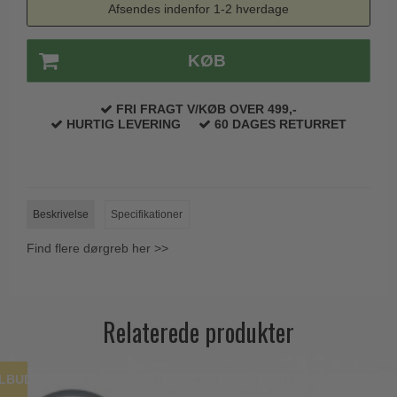
Afsendes indenfor 1-2 hverdage
Trædørgreb på Langskilt
Udendørs dørgreb
KØB
FRI FRAGT V/KØB OVER 499,-
HURTIG LEVERING
60 DAGES RETURRET
Beskrivelse
Specifikationer
Find flere dørgreb her >>
Relaterede produkter
ILBUD