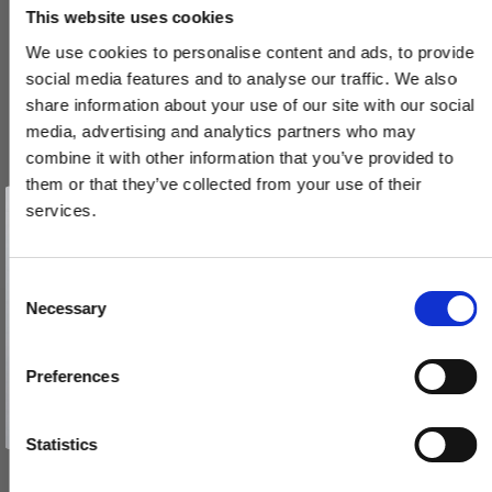
This website uses cookies
We use cookies to personalise content and ads, to provide
social media features and to analyse our traffic. We also
share information about your use of our site with our social
media, advertising and analytics partners who may
combine it with other information that you’ve provided to
them or that they’ve collected from your use of their
Vind et gavekort
på 1000 kr.
services.
Få inspiration og gode tilbud direkte i din indbakke. Tilmeld dig
nyhedsbrevet og deltag automatisk i lodtrækningen om et
gavekort på 1.000 kr.
Afmeld dig når som helst. Vinderen trækkes den sidste hverdag i måneden.
Fornavn
C
Necessary
o
HABO dørgreb Lexington incl. Nøgleskilte - Bronze
Email
n
18962
s
Preferences
e
TILMELD MIG
n
478,00 DKK
Nej tak
t
Statistics
S
VIS PRODUKT