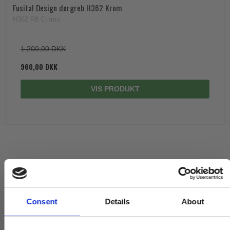
Fusital Design dørgreb H362 Krom
H362 R8 Cromo
1.200,00 DKK
960,00 DKK
VIS PRODUKT
Consent
Details
About