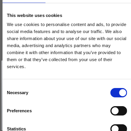
This website uses cookies
We use cookies to personalise content and ads, to provide
social media features and to analyse our traffic. We also
share information about your use of our site with our social
media, advertising and analytics partners who may
combine it with other information that you’ve provided to
them or that they’ve collected from your use of their
Vind et gavekort
på 1000 kr.
services.
Få inspiration og gode tilbud direkte i din indbakke. Tilmeld dig
nyhedsbrevet og deltag automatisk i lodtrækningen om et
gavekort på 1.000 kr.
Afmeld dig når som helst. Vinderen trækkes den sidste hverdag i måneden.
Fornavn
C
Necessary
o
Dørgreb (sæt) uden rosetter - Messing uden lak - Model
Email
n
TORPEDO Small
s
VH.08.1042.Q
Preferences
e
TILMELD MIG
n
690,00 DKK
Nej tak
t
Statistics