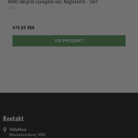
HABO dørgreb Lexington incl. Nøgleskilte - Sort
18961
478,00 DKK
VIS PRODUKT
Kontakt
VillaHus
Marielundvej 45D