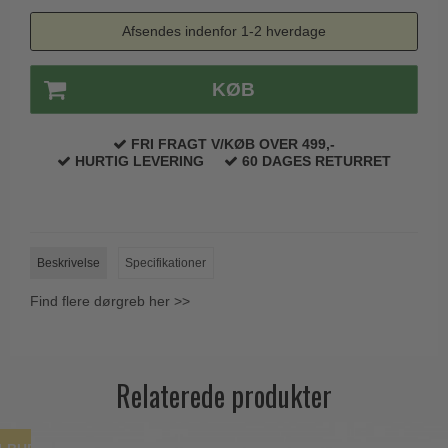
Trædørgreb på Langskilt
Afsendes indenfor 1-2 hverdage
Udendørs dørgreb
KØB
FRI FRAGT V/KØB OVER 499,-
HURTIG LEVERING
60 DAGES RETURRET
Beskrivelse
Specifikationer
Find flere dørgreb her >>
Relaterede produkter