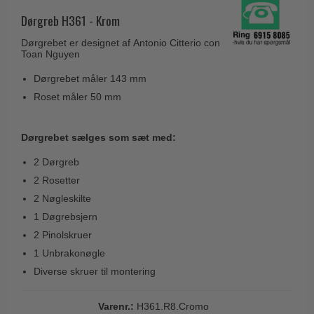
Husnumre
Knud Holscher dørgreb
Delfin & Hvalros
Dørgreb H361 - Krom
Brevindkast
Olivari
Gio Ponti LAMA
Dørgrebet er designet af Antonio Citterio con
Ringetryk
Toan Nguyen
Turnstyle Designs
Medici dørgreb
Postkasser
Dørgrebet måler 143 mm
RANDI dørgreb
Svanemøllen træ dørgreb
Roset måler 50 mm
Dørhængsler
RDS Italienske dørgreb
Weingarden dørgreb
Skruer
Samuel Heath produkter
Østerbro træ dørgreb
Dørgrebet sælges som sæt med:
Knager & Kroge
Sibes Metall
Dørgreb Buster+Punch
2 Dørgreb
Hattehylder
Søe-Jensen & Co.
2 Rosetter
DND dørgreb
Kahytskrog
Valli & Valli dørgreb
2 Nøgleskilte
Formani dørgreb
1 Døgrebsjern
Messing pudsemiddel
YOUNG dørgreb
FSB dørgreb
2 Pinolskruer
VONSILD Møbelgreb
1 Unbrakonøgle
Randi Classic Line
Diverse skruer til montering
Turnstyle Designs Dørgreb
Paskvilgreb - Terrasse
Varenr.:
H361.R8.Cromo