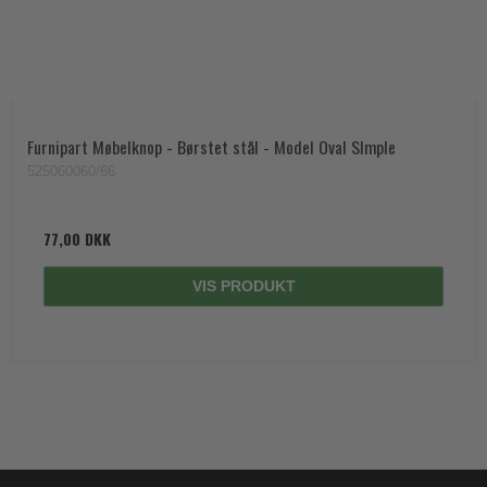
Furnipart Møbelknop - Børstet stål - Model Oval SImple
525060060/66
77,00 DKK
VIS PRODUKT