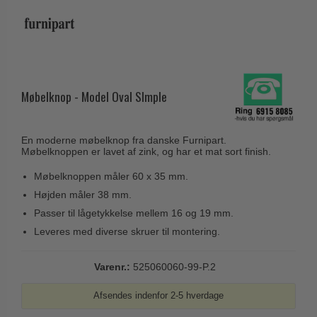
Husnumre
Knud Holscher dørgreb
Delfin & Hvalros
Brevindkast
Olivari
Gio Ponti LAMA
Ringetryk
Turnstyle Designs
Medici dørgreb
Postkasser
RANDI dørgreb
Svanemøllen træ dørgreb
Møbelknop - Model Oval SImple
Dørhængsler
RDS Italienske dørgreb
Weingarden dørgreb
Skruer
Samuel Heath produkter
Østerbro træ dørgreb
En moderne møbelknop fra danske Furnipart.
Knager & Kroge
Møbelknoppen er lavet af zink, og har et mat sort finish.
Sibes Metall
Dørgreb Buster+Punch
Hattehylder
Søe-Jensen & Co.
Møbelknoppen måler 60 x 35 mm.
DND dørgreb
Højden måler 38 mm.
Kahytskrog
Valli & Valli dørgreb
Formani dørgreb
Passer til lågetykkelse mellem 16 og 19 mm.
Messing pudsemiddel
YOUNG dørgreb
Leveres med diverse skruer til montering.
FSB dørgreb
VONSILD Møbelgreb
Randi Classic Line
Varenr.:
525060060-99-P.2
Turnstyle Designs Dørgreb
Afsendes indenfor 2-5 hverdage
Paskvilgreb - Terrasse