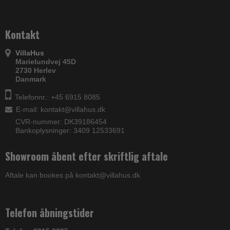
Kontakt
VillaHus
Marielundvej 45D
2730 Herlev
Danmark
Telefonnr.: +45 6915 8085
E-mail
:
kontakt@villahus.dk
CVR-nummer: DK39186454
Bankoplysninger: 3409 12533691
Showroom åbent efter skriftlig aftale
Aftale kan bookes på kontakt@villahus.dk
Telefon åbningstider