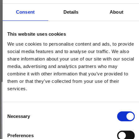
Consent
Details
About
Furnipart Møbelknop - Antik grå - Model Oval SImple
525060060/22-P.2
This website uses cookies
We use cookies to personalise content and ads, to provide
77,00 DKK
social media features and to analyse our traffic. We also
share information about your use of our site with our social
VIS PRODUKT
media, advertising and analytics partners who may
combine it with other information that you’ve provided to
them or that they’ve collected from your use of their
Vind et gavekort
på 1000 kr.
services.
Få inspiration og gode tilbud direkte i din indbakke. Tilmeld dig
nyhedsbrevet og deltag automatisk i lodtrækningen om et
gavekort på 1.000 kr.
Afmeld dig når som helst. Vinderen trækkes den sidste hverdag i måneden.
Fornavn
C
Necessary
o
Email
n
s
Preferences