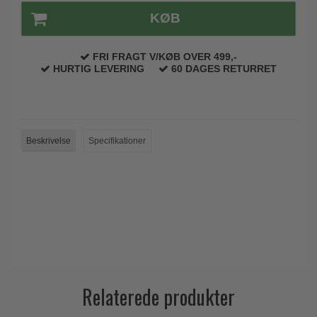
Trædørgreb på Langskilt
KØB
Udendørs dørgreb
FRI FRAGT V/KØB OVER 499,-
HURTIG LEVERING
60 DAGES RETURRET
Beskrivelse
Specifikationer
Relaterede produkter