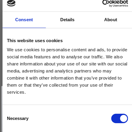
Consent
Details
About
This website uses cookies
We use cookies to personalise content and ads, to provide
social media features and to analyse our traffic. We also
share information about your use of our site with our social
media, advertising and analytics partners who may
combine it with other information that you’ve provided to
them or that they’ve collected from your use of their
Vind et gavekort
på 1000 kr.
services.
Få inspiration og gode tilbud direkte i din indbakke. Tilmeld dig
nyhedsbrevet og deltag automatisk i lodtrækningen om et
gavekort på 1.000 kr.
Afmeld dig når som helst. Vinderen trækkes den sidste hverdag i måneden.
Fornavn
C
Furnipart Møbelknop - Antik grå - Model Oval SImple
Necessary
o
525060060/22-P.2
Email
n