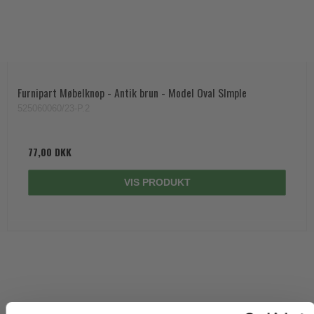
Trædørgreb på Langskilt
Udendørs dørgreb
Furnipart Møbelknop - Antik brun - Model Oval SImple
525060060/23-P.2
77,00 DKK
VIS PRODUKT