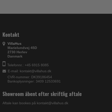
Kontakt
VillaHus
Marielundvej 45D
2730 Herlev
Danmark
Telefonnr.: +45 6915 8085
E-mail
:
kontakt@villahus.dk
CVR-nummer: DK39186454
Bankoplysninger: 3409 12533691
Showroom åbent efter skriftlig aftale
Aftale kan bookes på kontakt@villahus.dk