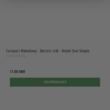
Furnipart Møbelknop - Børstet stål - Model Oval SImple
525060060/66
77,00 DKK
VIS PRODUKT