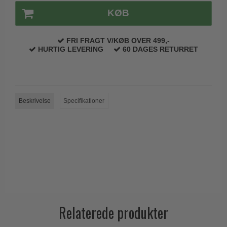
Trædørgreb på Langskilt
KØB
Udendørs dørgreb
FRI FRAGT V/KØB OVER 499,-
HURTIG LEVERING
60 DAGES RETURRET
Beskrivelse
Specifikationer
Relaterede produkter