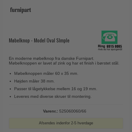
Husnumre
Knud Holscher dørgreb
Delfin & Hvalros
Brevindkast
Olivari
Gio Ponti LAMA
Ringetryk
Turnstyle Designs
Medici dørgreb
Postkasser
RANDI dørgreb
Svanemøllen træ dørgreb
Møbelknop - Model Oval SImple
Dørhængsler
RDS Italienske dørgreb
Weingarden dørgreb
Skruer
Samuel Heath produkter
Østerbro træ dørgreb
En moderne møbelknop fra danske Furnipart.
Knager & Kroge
Møbelknoppen er lavet af zink og har et finish i børstet stål.
Sibes Metall
Dørgreb Buster+Punch
Hattehylder
Søe-Jensen & Co.
Møbelknoppen måler 60 x 35 mm.
DND dørgreb
Højden måler 38 mm.
Kahytskrog
Valli & Valli dørgreb
Formani dørgreb
Passer til lågetykkelse mellem 16 og 19 mm.
Messing pudsemiddel
YOUNG dørgreb
Leveres med diverse skruer til montering.
FSB dørgreb
VONSILD Møbelgreb
Randi Classic Line
Varenr.:
525060060/66
Turnstyle Designs Dørgreb
Afsendes indenfor 2-5 hverdage
Paskvilgreb - Terrasse