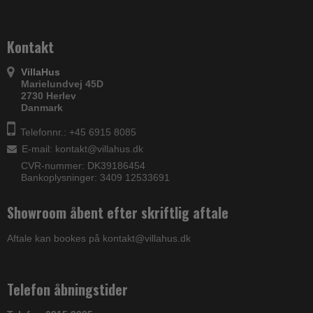
Kontakt
VillaHus
Marielundvej 45D
2730 Herlev
Danmark
Telefonnr.: +45 6915 8085
E-mail
:
kontakt@villahus.dk
CVR-nummer: DK39186454
Bankoplysninger: 3409 12533691
Showroom åbent efter skriftlig aftale
Aftale kan bookes på kontakt@villahus.dk
Telefon åbningstider