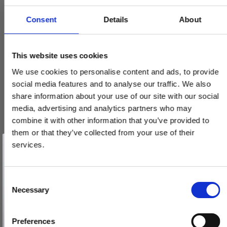
Consent
Details
About
Furnipart Møbelknop - Antik grå - Model Oval SImple
525060060/22-P.2
This website uses cookies
We use cookies to personalise content and ads, to provide
77,00 DKK
social media features and to analyse our traffic. We also
share information about your use of our site with our social
VIS PRODUKT
media, advertising and analytics partners who may
combine it with other information that you’ve provided to
them or that they’ve collected from your use of their
Vind et gavekort
på 1000 kr.
services.
Få inspiration og gode tilbud direkte i din indbakke. Tilmeld dig
nyhedsbrevet og deltag automatisk i lodtrækningen om et
gavekort på 1.000 kr.
Afmeld dig når som helst. Vinderen trækkes den sidste hverdag i måneden.
Fornavn
C
Necessary
o
Email
n
s
Preferences