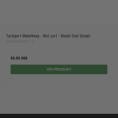
Furnipart Møbelknop - Mat sort - Model Oval SImple
525060060-99-P.2
80,00 DKK
VIS PRODUKT