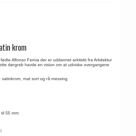
Satin krom
 fødte Alfonso Femia der er uddannet arkitekt fra Arkitektur
ette dørgreb havde en vision om at udviske overgangene
h: satinkrom, mat sort og rå messing.
0 til 55 mm
: