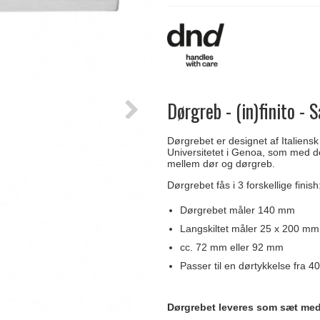
Delfin & Hvalros
Skruer
Sibes Metall
Formani dørgreb
Gio Ponti LAMA
Knager & Kroge
Søe-Jensen & Co.
FSB dørgreb
Dørgreb - (in)finito - 
Dørgrebet er designet af Italiensk
Universitetet i Genoa, som med d
mellem dør og dørgreb.
Dørgrebet fås i 3 forskellige finis
Dørgrebet måler 140 mm
Langskiltet måler 25 x 200 mm
cc. 72 mm eller 92 mm
Passer til en dørtykkelse fra 4
Dørgrebet leveres som sæt med