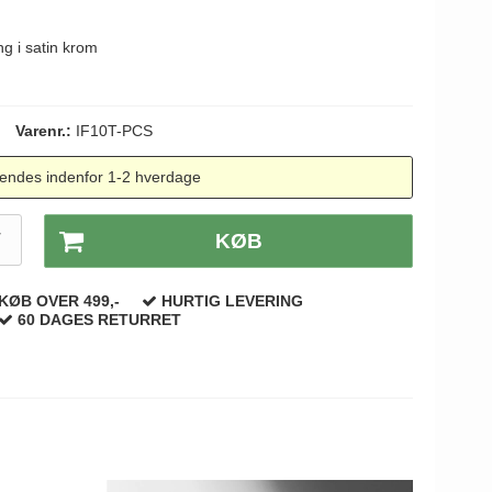
g i satin krom
Varenr.:
IF10T-PCS
endes indenfor 1-2 hverdage
T
KØB
KØB OVER 499,-
HURTIG LEVERING
60 DAGES RETURRET