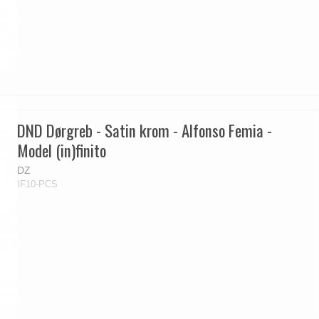
DND Dørgreb - Satin krom - Alfonso Femia -
Model (in)finito
DZ
IF10-PCS