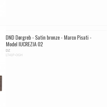
DND Dørgreb - Satin bronze - Marco Pisati -
Model lUCREZIA 02
DZ
LT41P-OGH