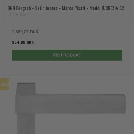
DND Dørgreb - Satin bronze - Marco Pisati - Model lUCREZIA 02
LT41P-OGH
1.590,00 DKK
954,00 DKK
VIS PRODUKT
ILBUD