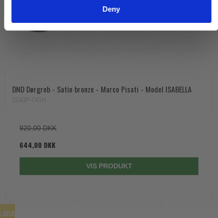
Deny
DND Dørgreb - Satin bronze - Marco Pisati - Model ISABELLA
IS40P-OGH
920,00 DKK
644,00 DKK
VIS PRODUKT
ILBUD