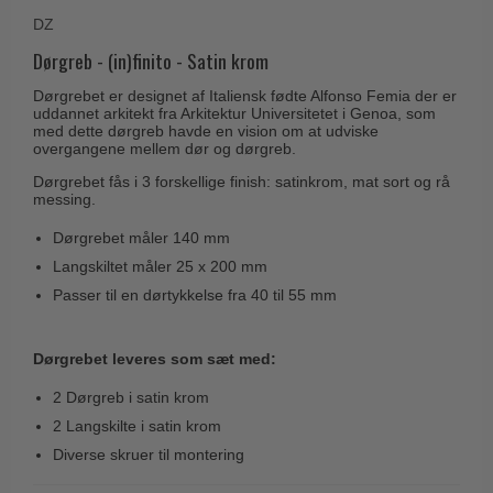
Husnumre
Knud Holscher dørgreb
DZ
Delfin & Hvalros
Brevindkast
Olivari
Dørgreb - (in)finito - Satin krom
Gio Ponti LAMA
Ringetryk
Turnstyle Designs
Dørgrebet er designet af Italiensk fødte Alfonso Femia der er
Medici dørgreb
uddannet arkitekt fra Arkitektur Universitetet i Genoa, som
Postkasser
RANDI dørgreb
med dette dørgreb havde en vision om at udviske
Svanemøllen træ dørgreb
overgangene mellem dør og dørgreb.
Dørhængsler
RDS Italienske dørgreb
Weingarden dørgreb
Dørgrebet fås i 3 forskellige finish: satinkrom, mat sort og rå
Skruer
messing.
Samuel Heath produkter
Østerbro træ dørgreb
Knager & Kroge
Sibes Metall
Dørgrebet måler 140 mm
Dørgreb Buster+Punch
Langskiltet måler 25 x 200 mm
Hattehylder
Søe-Jensen & Co.
DND dørgreb
Passer til en dørtykkelse fra 40 til 55 mm
Kahytskrog
Valli & Valli dørgreb
Formani dørgreb
Messing pudsemiddel
YOUNG dørgreb
Dørgrebet leveres som sæt med:
FSB dørgreb
VONSILD Møbelgreb
2 Dørgreb i satin krom
Randi Classic Line
2 Langskilte i satin krom
Turnstyle Designs Dørgreb
Diverse skruer til montering
Paskvilgreb - Terrasse