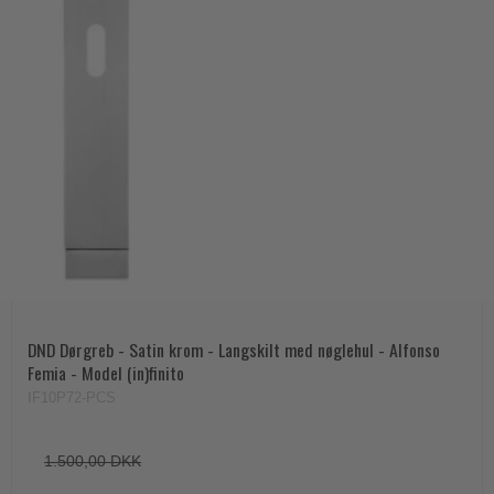
DND Dørgreb - Satin krom - Langskilt med nøglehul - Alfonso
Femia - Model (in)finito
IF10P72-PCS
1.500,00 DKK