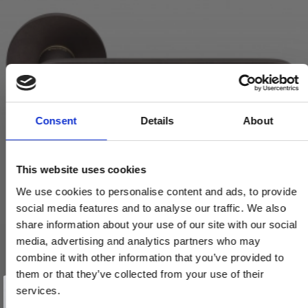
Consent
Details
About
This website uses cookies
We use cookies to personalise content and ads, to provide
social media features and to analyse our traffic. We also
share information about your use of our site with our social
media, advertising and analytics partners who may
DND Dørgreb - Antik bronze - Karim Rashid - Model SHORT
combine it with other information that you’ve provided to
SH40P-AB
them or that they’ve collected from your use of their
Vind et gavekort
på 1000 kr.
services.
Få inspiration og gode tilbud direkte i din indbakke. Tilmeld dig
nyhedsbrevet og deltag automatisk i lodtrækningen om et