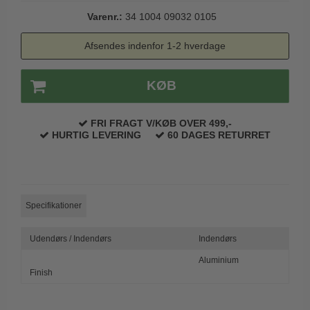
Trædørgreb på Langskilt
Varenr.:
34 1004 09032 0105
Udendørs dørgreb
Afsendes indenfor 1-2 hverdage
KØB
FRI FRAGT V/KØB OVER 499,-
HURTIG LEVERING
60 DAGES RETURRET
Specifikationer
Udendørs / Indendørs
Indendørs
Aluminium
Finish