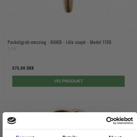
Paskvilgreb messing - RANDI - Lille coupé - Model 1788
1788
675,00 DKK
VIS PRODUKT