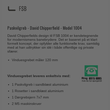
Husnumre
Knud Holscher dørgreb
Delfin & Hvalros
Brevindkast
Olivari
Gio Ponti LAMA
Ringetryk
Turnstyle Designs
Medici dørgreb
Postkasser
Paskvilgreb - David Chipperfield - Model 1004
RANDI dørgreb
Svanemøllen træ dørgreb
Dørhængsler
David Chipperfields design til FSB 1004 er kendetegnende
RDS Italienske dørgreb
Weingarden dørgreb
for modernismens banebrydere. Det er baseret på et klart
Skruer
formelt koncept, der opfylder alle funktionelle krav, samtidig
Samuel Heath produkter
med at han udtrykker sin idé i både offentlige og private
Østerbro træ dørgreb
sfærer.
Knager & Kroge
Sibes Metall
Dørgreb Buster+Punch
Hattehylder
Vinduesgrebet måler 120 mm
Søe-Jensen & Co.
DND dørgreb
Kahytskrog
Valli & Valli dørgreb
Formani dørgreb
Vinduesgrebet leveres enkeltvis med:
Messing pudsemiddel
YOUNG dørgreb
FSB dørgreb
1 Paskvilgreb i sandblæst aluminium
VONSILD Møbelgreb
Randi Classic Line
1 Rosetter i sandblæst aluminium
1 Dørgrebsjern 7x7 mm
Turnstyle Designs Dørgreb
2 M5 maskinskruer
Paskvilgreb - Terrasse