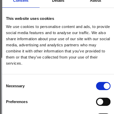
Consent
Details
About
This website uses cookies
We use cookies to personalise content and ads, to provide
social media features and to analyse our traffic. We also
share information about your use of our site with our social
media, advertising and analytics partners who may
combine it with other information that you’ve provided to
them or that they’ve collected from your use of their
Vind et gavekort
på 1000 kr.
services.
Få inspiration og gode tilbud direkte i din indbakke. Tilmeld dig
nyhedsbrevet og deltag automatisk i lodtrækningen om et
gavekort på 1.000 kr.
Afmeld dig når som helst. Vinderen trækkes den sidste hverdag i måneden.
Fornavn
C
Necessary
o
Email
n
s
Paskvilgreb kryds Dørgreb - Messing smal roset
Preferences
e
TILMELD MIG
SJ.07-006.Q
n