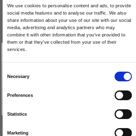
We use cookies to personalise content and ads, to provide
social media features and to analyse our traffic. We also
share information about your use of our site with our social
media, advertising and analytics partners who may
combine it with other information that you’ve provided to
them or that they’ve collected from your use of their
Vind et gavekort
på 1000 kr.
services.
Få inspiration og gode tilbud direkte i din indbakke. Tilmeld dig
nyhedsbrevet og deltag automatisk i lodtrækningen om et
gavekort på 1.000 kr.
Afmeld dig når som helst. Vinderen trækkes den sidste hverdag i måneden.
Fornavn
C
Paskvilgreb Højre Messing Model 2689
Necessary
o
206494
Email
n
s
Preferences
e
TILMELD MIG
480,00 DKK
n
Nej tak
t
Statistics
VIS PRODUKT
S
e
Marketing
l