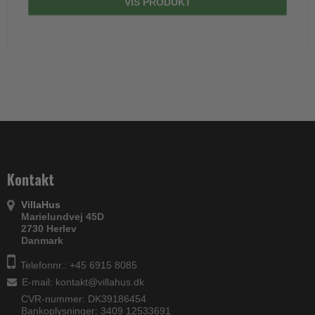
VIS PRODUKT
Kontakt
VillaHus
Marielundvej 45D
2730 Herlev
Danmark
Telefonnr.: +45 6915 8085
E-mail
:
kontakt@villahus.dk
CVR-nummer: DK39186454
Bankoplysninger: 3409 12533691