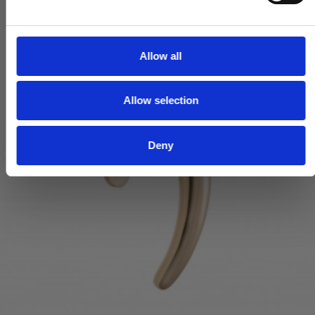
e
c
t
Allow all
i
o
Allow selection
n
Deny