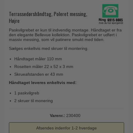
Husnumre
Knud Holscher dørgreb
Delfin & Hvalros
Brevindkast
Terrassedørshåndtag, Poleret messing,
Olivari
Gio Ponti LAMA
Højre
Ringetryk
Turnstyle Designs
Medici dørgreb
Paskvilgrebet er kun til indvendig montage. Håndtaget er fra
Postkasser
RANDI dørgreb
den elegante Bellevue kollektion. Paskvilgrebet er udført i
Svanemøllen træ dørgreb
massiv messing, som vil patinere smukt med tiden.
Dørhængsler
RDS Italienske dørgreb
Weingarden dørgreb
Sælges enkeltvis med skruer til montering.
Skruer
Samuel Heath produkter
Østerbro træ dørgreb
Håndtaget måler 110 mm
Knager & Kroge
Sibes Metall
Rosetten måler 22 x 52 x 3 mm
Dørgreb Buster+Punch
Hattehylder
Søe-Jensen & Co.
Skrueafstanden er 43 mm
DND dørgreb
Kahytskrog
Håndtaget leveres enkeltvis med:
Valli & Valli dørgreb
Formani dørgreb
Messing pudsemiddel
1 paskvilgreb
YOUNG dørgreb
FSB dørgreb
2 skruer til monering
VONSILD Møbelgreb
Randi Classic Line
Varenr.:
230400
Turnstyle Designs Dørgreb
Paskvilgreb - Terrasse
Afsendes indenfor 1-2 hverdage