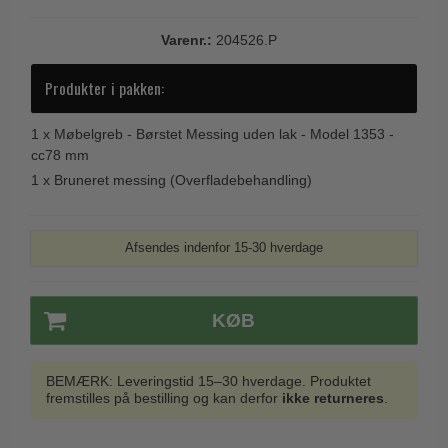
Trædørgreb på Langskilt
Varenr.:
204526.P
Udendørs dørgreb
Produkter i pakken:
1 x
Møbelgreb - Børstet Messing uden lak - Model 1353 -
cc78 mm
1 x
Bruneret messing (Overfladebehandling)
Afsendes indenfor 15-30 hverdage
KØB
BEMÆRK: Leveringstid 15–30 hverdage. Produktet
fremstilles på bestilling og kan derfor
ikke returneres
.