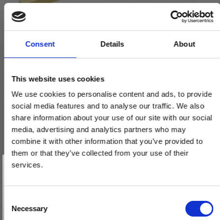
Consent
Details
About
This website uses cookies
We use cookies to personalise content and ads, to provide
social media features and to analyse our traffic. We also
share information about your use of our site with our social
Møbelgreb - Børstet Messing - Model 0143 - cc192 mm
media, advertising and analytics partners who may
305942-11
combine it with other information that you’ve provided to
them or that they’ve collected from your use of their
Vind et gavekort
129,00 DKK
på 1000 kr.
services.
Få inspiration og gode tilbud direkte i din indbakke. Tilmeld dig
104,00 DKK
nyhedsbrevet og deltag automatisk i lodtrækningen om et
gavekort på 1.000 kr.
Afmeld dig når som helst. Vinderen trækkes den sidste hverdag i måneden.
Fornavn
C
VIS PRODUKT
Necessary
o
Email