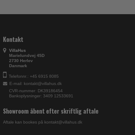
Kontakt
VillaHus
Marielundvej 45D
2730 Herlev
Danmark
Telefonnr.: +45 6915 8085
E-mail
:
kontakt@villahus.dk
CVR-nummer: DK39186454
Bankoplysninger: 3409 12533691
Showroom åbent efter skriftlig aftale
Aftale kan bookes på kontakt@villahus.dk