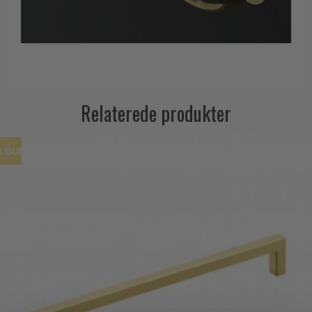
Relaterede produkter
ILBUD