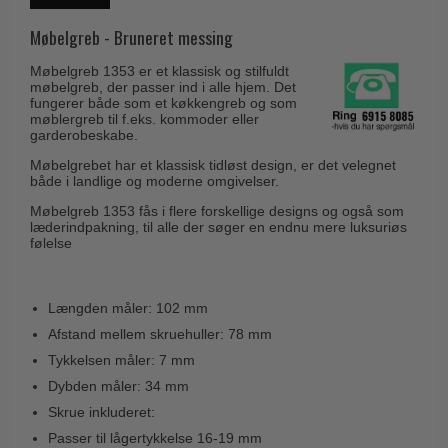
Husnumre
Knud Holscher dørgreb
Delfin & Hvalros
Møbelgreb - Bruneret messing
Brevindkast
Olivari
Gio Ponti LAMA
Møbelgreb 1353 er et klassisk og stilfuldt
Ringetryk
Turnstyle Designs
møbelgreb, der passer ind i alle hjem. Det
Medici dørgreb
fungerer både som et køkkengreb og som
Postkasser
RANDI dørgreb
møblergreb til f.eks. kommoder eller
Svanemøllen træ dørgreb
garderobeskabe.
Dørhængsler
RDS Italienske dørgreb
Weingarden dørgreb
Møbelgrebet har et klassisk tidløst design, er det velegnet
Skruer
Samuel Heath produkter
både i landlige og moderne omgivelser.
Østerbro træ dørgreb
Knager & Kroge
Møbelgreb 1353 fås i flere forskellige designs og også som
Sibes Metall
Dørgreb Buster+Punch
læderindpakning, til alle der søger en endnu mere luksuriøs
Hattehylder
følelse
Søe-Jensen & Co.
DND dørgreb
Kahytskrog
Valli & Valli dørgreb
Formani dørgreb
Længden måler: 102 mm
Messing pudsemiddel
YOUNG dørgreb
FSB dørgreb
Afstand mellem skruehuller: 78 mm
VONSILD Møbelgreb
Tykkelsen måler: 7 mm
Randi Classic Line
Dybden måler: 34 mm
Turnstyle Designs Dørgreb
Skrue inkluderet:
Paskvilgreb - Terrasse
Passer til lågertykkelse 16-19 mm