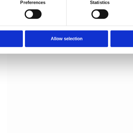
Preferences
Statistics
Møbelgreb - Rustfri stål look - Frederiksberg
Allow selection
CJ
1084531601