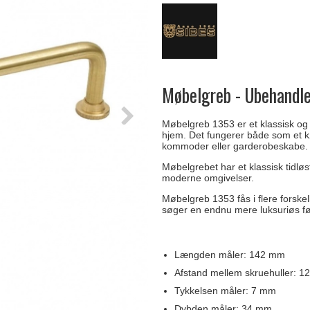
Delfin & Hvalros
Skruer
Sibes Metall
Formani dørgreb
Gio Ponti LAMA
Knager & Kroge
Søe-Jensen & Co.
FSB dørgreb
Møbelgreb - Ubehandl
Møbelgreb 1353 er et klassisk og s
hjem. Det fungerer både som et k
kommoder eller garderobeskabe.
Møbelgrebet har et klassisk tidløs
moderne omgivelser.
Møbelgreb 1353 fås i flere forskel
søger en endnu mere luksuriøs fø
Længden måler: 142 mm
Afstand mellem skruehuller: 
Tykkelsen måler: 7 mm
Dybden måler: 34 mm