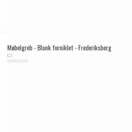
Møbelgreb - Blank forniklet - Frederiksberg
CJ
1084531609