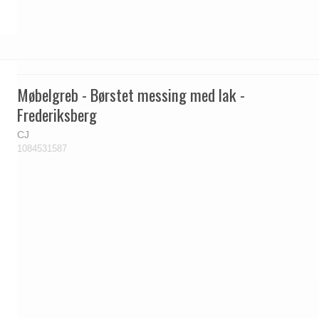
Møbelgreb - Børstet messing med lak -
Frederiksberg
CJ
1084531587