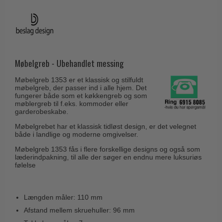
Husnumre
Knud Holscher dørgreb
Delfin & Hvalros
Brevindkast
Olivari
Gio Ponti LAMA
Ringetryk
Turnstyle Designs
Medici dørgreb
Postkasser
RANDI dørgreb
Møbelgreb - Ubehandlet messing
Svanemøllen træ dørgreb
Dørhængsler
RDS Italienske dørgreb
Weingarden dørgreb
Møbelgreb 1353 er et klassisk og stilfuldt
Skruer
møbelgreb, der passer ind i alle hjem. Det
Samuel Heath produkter
Østerbro træ dørgreb
fungerer både som et køkkengreb og som
Knager & Kroge
møblergreb til f.eks. kommoder eller
Sibes Metall
garderobeskabe.
Dørgreb Buster+Punch
Hattehylder
Søe-Jensen & Co.
Møbelgrebet har et klassisk tidløst design, er det velegnet
DND dørgreb
både i landlige og moderne omgivelser.
Kahytskrog
Valli & Valli dørgreb
Formani dørgreb
Møbelgreb 1353 fås i flere forskellige designs og også som
Messing pudsemiddel
YOUNG dørgreb
læderindpakning, til alle der søger en endnu mere luksuriøs
FSB dørgreb
følelse
VONSILD Møbelgreb
Randi Classic Line
Turnstyle Designs Dørgreb
Længden måler: 110 mm
Afstand mellem skruehuller: 96 mm
Paskvilgreb - Terrasse