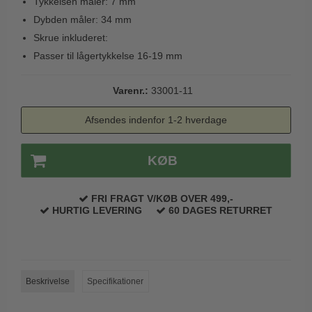
Tykkelsen måler: 7 mm
Trædørgreb på Langskilt
Dybden måler: 34 mm
Udendørs dørgreb
Skrue inkluderet:
Passer til lågertykkelse 16-19 mm
Varenr.:
33001-11
Afsendes indenfor 1-2 hverdage
KØB
FRI FRAGT V/KØB OVER 499,-
HURTIG LEVERING
60 DAGES RETURRET
Beskrivelse
Specifikationer