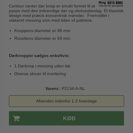
Husnumre
Knud Holscher dørgreb
Contour center dør knap er smukt formet til at
Delfin & Hvalros
passe med den indvendige dør og vinduesbeslag. Et klassisk
Brevindkast
Olivari
design med præcis koncentrisk mønster. Fremstillet i
Gio Ponti LAMA
ulakeret messing som med tiden vil patinere.
Ringetryk
Turnstyle Designs
Medici dørgreb
Knoppens diameter er 88 mm
Postkasser
RANDI dørgreb
Svanemøllen træ dørgreb
Rosettens diameter er 69 mm
Dørhængsler
RDS Italienske dørgreb
Weingarden dørgreb
Skruer
Samuel Heath produkter
Dørknopper sælges enkeltvis:
Østerbro træ dørgreb
Knager & Kroge
Sibes Metall
1 Dørknop i messing uden lak
Dørgreb Buster+Punch
Hattehylder
Diverse skruer til montering
Søe-Jensen & Co.
DND dørgreb
Kahytskrog
Valli & Valli dørgreb
Formani dørgreb
Varenr.:
P2134-A-NL
Messing pudsemiddel
YOUNG dørgreb
FSB dørgreb
Afsendes indenfor 1-2 hverdage
VONSILD Møbelgreb
Randi Classic Line
KØB
Turnstyle Designs Dørgreb
Paskvilgreb - Terrasse