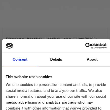
Dørhåndtag - Indendørs / Udendørs - Krom 127 mm (P6973)
P6973-CP
2.170,00 DKK
Consent
Details
About
VIS PRODUKT
This website uses cookies
We use cookies to personalise content and ads, to provide
social media features and to analyse our traffic. We also
share information about your use of our site with our social
media, advertising and analytics partners who may
combine it with other information that you’ve provided to