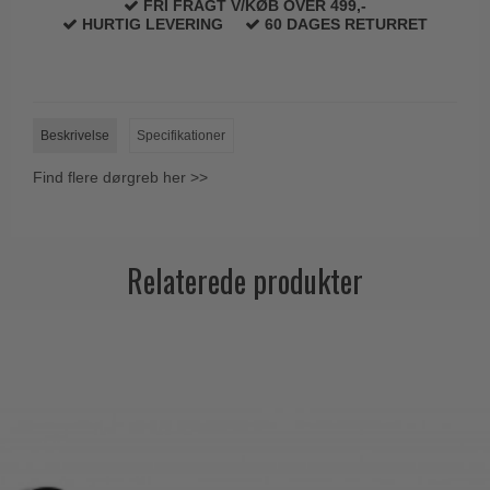
FRI FRAGT V/KØB OVER 499,-
Trædørgreb på Langskilt
HURTIG LEVERING
60 DAGES RETURRET
Udendørs dørgreb
Beskrivelse
Specifikationer
Find flere dørgreb her >>
Relaterede produkter